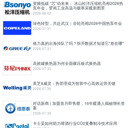
变频低碳 “芯”动未来： 冰山松洋压缩机亮相2026热
泵年会，擘画工业高温与极寒采暖新图景
2026-08-02
绿色转型，共赴武汉｜谷轮亮相2026中国热泵年会
2026-07-31
格力真的出海掉队了吗？拆开数据才知道它"差在哪"
2026-07-31
高效罐换热器为何全面碾压板式换热器
2026-07-30
美芝&威灵：热管理成为智算中心高效运营关键
2026-07-30
对话新商 | 加盟首月即售罄，16年暖通人揭秘增长答
案
2026-07-30
卡士妥如何助力啤酒行业CO2复叠制冷技术应用