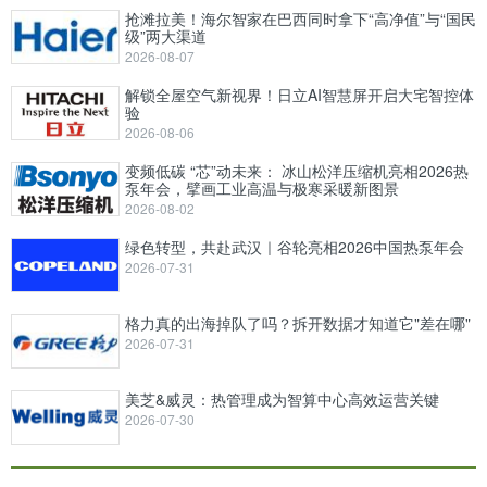
抢滩拉美！海尔智家在巴西同时拿下“高净值”与“国民
级”两大渠道
2026-08-07
解锁全屋空气新视界！日立AI智慧屏开启大宅智控体
验
2026-08-06
变频低碳 “芯”动未来： 冰山松洋压缩机亮相2026热
泵年会，擘画工业高温与极寒采暖新图景
2026-08-02
绿色转型，共赴武汉｜谷轮亮相2026中国热泵年会
2026-07-31
格力真的出海掉队了吗？拆开数据才知道它"差在哪"
2026-07-31
美芝&威灵：热管理成为智算中心高效运营关键
2026-07-30