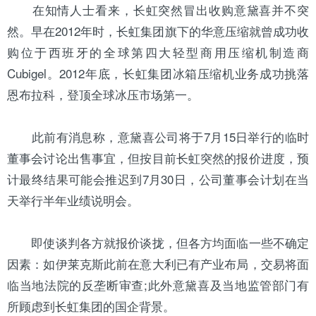
在知情人士看来，长虹突然冒出收购意黛喜并不突
然。早在2012年时，长虹集团旗下的
华意
压缩就曾成功收
购位于西班牙的全球第四大轻型商用
压缩机
制造商
Cubigel。2012年底，长虹集团
冰箱压缩机
业务成功挑落
恩布拉科
，登顶全球冰压市场第一。
此前有消息称，意黛喜公司将于7月15日举行的临时
董事会讨论出售事宜，但按目前长虹突然的报价进度，预
计最终结果可能会推迟到7月30日，公司董事会计划在当
天举行半年业绩说明会。
即使谈判各方就报价谈拢，但各方均面临一些不确定
因素：如伊莱克斯此前在意大利已有产业布局，交易将面
临当地法院的反垄断审查;此外意黛喜及当地监管部门有
所顾虑到长虹集团的国企背景。