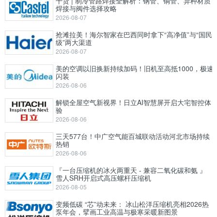
干货 | 制冷管路焊接全解析：钢管、铜管、异种材质
焊接与阀件选择攻略
2026-08-07
抢滩拉美！海尔智家在巴西同时拿下“高净值”与“国民
级”两大渠道
2026-08-07
美的空调以旧换新持续加码！旧机至高抵1000，极速
闪装
2026-08-06
解锁全屋空气新视界！日立AI智慧屏开启大宅智控体
验
2026-08-06
三天577台！中广空气能百城联动活动河北市场持续
热销
2026-08-06
『一台压缩机的冰火两重天 - 兼容二氧化碳和氨 』
雪人SRH开启式高压螺杆压缩机
2026-08-05
变频低碳 “芯”动未来： 冰山松洋压缩机亮相2026热
泵年会，擘画工业高温与极寒采暖新图景