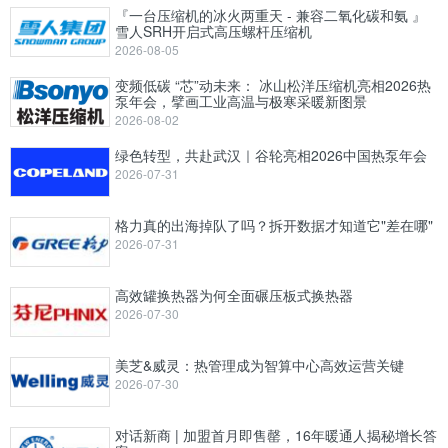
『一台压缩机的冰火两重天 - 兼容二氧化碳和氨 』
雪人SRH开启式高压螺杆压缩机
2026-08-05
变频低碳 “芯”动未来： 冰山松洋压缩机亮相2026热
泵年会，擘画工业高温与极寒采暖新图景
2026-08-02
绿色转型，共赴武汉｜谷轮亮相2026中国热泵年会
2026-07-31
格力真的出海掉队了吗？拆开数据才知道它"差在哪"
2026-07-31
高效罐换热器为何全面碾压板式换热器
2026-07-30
美芝&威灵：热管理成为智算中心高效运营关键
2026-07-30
对话新商 | 加盟首月即售罄，16年暖通人揭秘增长答