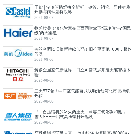
干货 | 制冷管路焊接全解析：钢管、铜管、异种材质
焊接与阀件选择攻略
2026-08-07
抢滩拉美！海尔智家在巴西同时拿下“高净值”与“国民
级”两大渠道
2026-08-07
美的空调以旧换新持续加码！旧机至高抵1000，极速
闪装
2026-08-06
解锁全屋空气新视界！日立AI智慧屏开启大宅智控体
验
2026-08-06
三天577台！中广空气能百城联动活动河北市场持续
热销
2026-08-06
『一台压缩机的冰火两重天 - 兼容二氧化碳和氨 』
雪人SRH开启式高压螺杆压缩机
2026-08-05
变频低碳 “芯”动未来： 冰山松洋压缩机亮相2026热