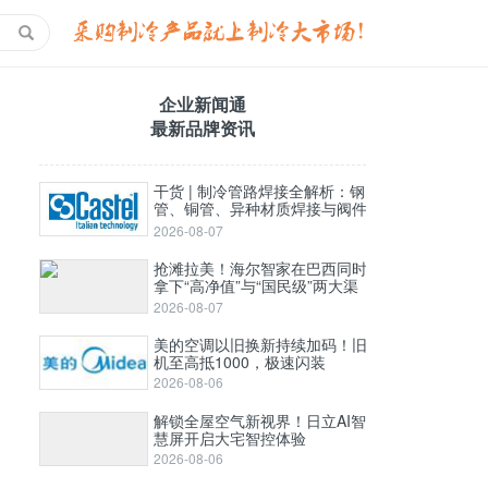
企业新闻通
最新品牌资讯
干货 | 制冷管路焊接全解析：钢
管、铜管、异种材质焊接与阀件
选择攻略
2026-08-07
抢滩拉美！海尔智家在巴西同时
拿下“高净值”与“国民级”两大渠
道
2026-08-07
美的空调以旧换新持续加码！旧
机至高抵1000，极速闪装
2026-08-06
解锁全屋空气新视界！日立AI智
慧屏开启大宅智控体验
2026-08-06