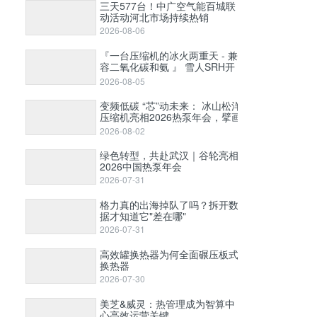
三天577台！中广空气能百城联
动活动河北市场持续热销
2026-08-06
『一台压缩机的冰火两重天 - 兼
容二氧化碳和氨 』 雪人SRH开
启式高压螺杆压缩机
2026-08-05
变频低碳 “芯”动未来： 冰山松洋
压缩机亮相2026热泵年会，擘画
工业高温与极寒采暖新图景
2026-08-02
绿色转型，共赴武汉｜谷轮亮相
2026中国热泵年会
2026-07-31
格力真的出海掉队了吗？拆开数
据才知道它"差在哪"
2026-07-31
高效罐换热器为何全面碾压板式
换热器
2026-07-30
美芝&威灵：热管理成为智算中
心高效运营关键