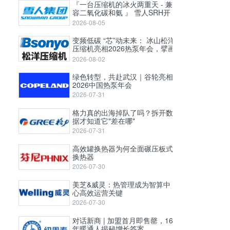
『一台压缩机的冰火两重天 - 兼
容二氧化碳和氨 』 雪人SRH开
启式高压螺杆压缩机
2026-08-05
变频低碳 “芯”动未来： 冰山松洋
压缩机亮相2026热泵年会，擘画
工业高温与极寒采暖新图景
2026-08-02
绿色转型，共赴武汉｜谷轮亮相
2026中国热泵年会
2026-07-31
格力真的出海掉队了吗？拆开数
据才知道它"差在哪"
2026-07-31
高效罐换热器为何全面碾压板式
换热器
2026-07-30
美芝&威灵：热管理成为智算中
心高效运营关键
2026-07-30
对话新商 | 加盟首月即售罄，16
年暖通人揭秘增长答案