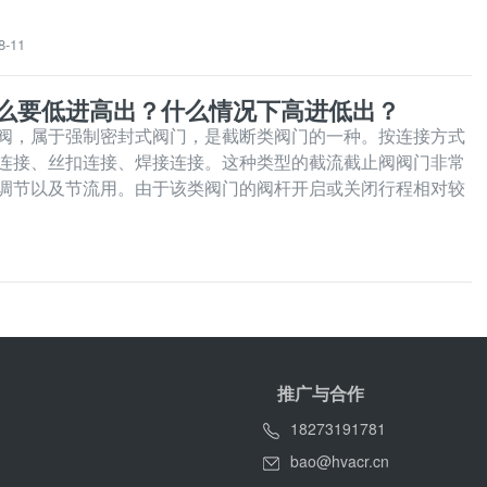
，同比增长33.4%；财年内销量为6067.0万只，同比下滑14.
销量为10675.0万只，同
8-11
么要低进高出？什么情况下高进低出？
阀，属于强制密封式阀门，是截断类阀门的一种。按连接方式
连接、丝扣连接、焊接连接。这种类型的截流截止阀阀门非常
调节以及节流用。由于该类阀门的阀杆开启或关闭行程相对较
常可靠的切断功能，又由于阀座通口的变化与阀瓣的行程成正
适合于对流量的
推广与合作
18273191781
bao@hvacr.cn