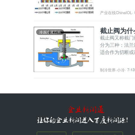
环比增长14.1%
2%；冷年累计内
产业在线ChinaIOL
·
截止阀为什
冷冻冷藏百科
截止阀又称截门
分为三种：法兰
适合作为切断或
短，而且具有非
比例关系，非常
7-13
制冷世界
·
小冷
·