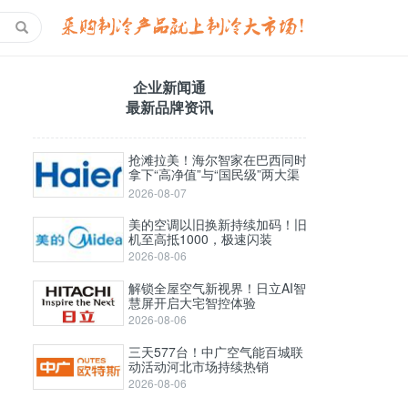
企业新闻通
最新品牌资讯
抢滩拉美！海尔智家在巴西同时
拿下“高净值”与“国民级”两大渠
道
2026-08-07
美的空调以旧换新持续加码！旧
机至高抵1000，极速闪装
2026-08-06
解锁全屋空气新视界！日立AI智
慧屏开启大宅智控体验
2026-08-06
三天577台！中广空气能百城联
动活动河北市场持续热销
2026-08-06