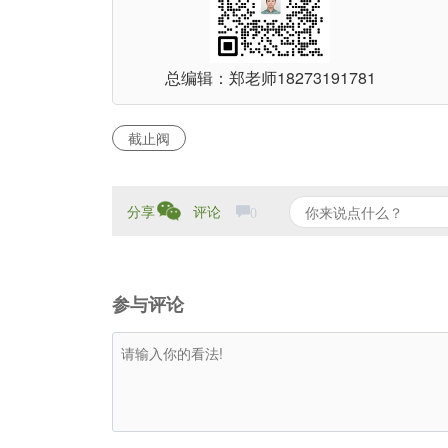
总编辑：郑老师
18273191781
截止阀
分享
评论
0
参与评论