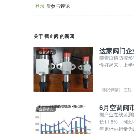
登录
后参与评论
关于 截止阀 的新闻
这家阀门企
业界动态
随着疫情防控形
慢好起来，上半
《制冷商情》
·
王钰
·
6月空调阀
业界动态
据产业在线监测数
长11.8%，同比
年累计内销量为2