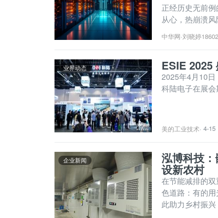
正经历史无前例
从心，热崩溃风险激增。 在2025中国制冷展专题研讨
现场分享了“36
中华网
·
刘晓婷18602
颈
ESIE 2
业界动态
2025年4月1
科陆电子在展会
4-15
美的工业技术
·
泓博科技：
企业新闻
设新农村
在节能减排的双
色道路：有的用
此助力乡村振兴