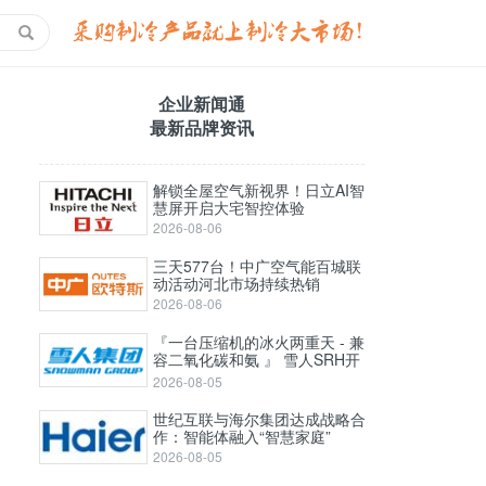
企业新闻通
最新品牌资讯
解锁全屋空气新视界！日立AI智
慧屏开启大宅智控体验
2026-08-06
三天577台！中广空气能百城联
动活动河北市场持续热销
2026-08-06
『一台压缩机的冰火两重天 - 兼
容二氧化碳和氨 』 雪人SRH开
启式高压螺杆压缩机
2026-08-05
世纪互联与海尔集团达成战略合
作：智能体融入“智慧家庭”
2026-08-05