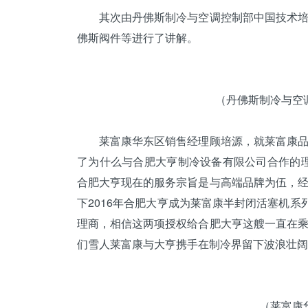
其次由丹佛斯制冷与
空调
控制部中国技术
佛斯阀件等进行了讲解。
（丹佛斯制冷与空
莱富康华东区销售经理顾培源，就莱富康品牌
了为什么与合肥大亨
制冷设备
有限公司合作的
合肥大亨现在的服务宗旨是与高端品牌为伍，
下2016年合肥大亨成为莱富康半封闭活塞机系
理商，相信这两项授权给合肥大亨这艘一直在
们雪人莱富康与大亨携手在制冷界留下波浪壮阔的
（莱富康