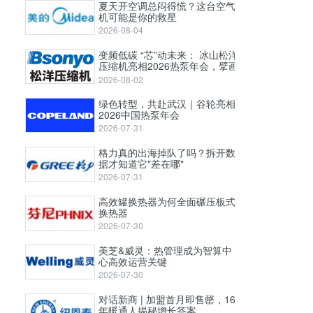
夏天开空调总闷得慌？这台空气
机可能是你的救星
2026-08-04
变频低碳 “芯”动未来： 冰山松洋
压缩机亮相2026热泵年会，擘画
工业高温与极寒采暖新图景
2026-08-02
绿色转型，共赴武汉｜谷轮亮相
2026中国热泵年会
2026-07-31
格力真的出海掉队了吗？拆开数
据才知道它"差在哪"
2026-07-31
高效罐换热器为何全面碾压板式
换热器
2026-07-30
美芝&威灵：热管理成为智算中
心高效运营关键
2026-07-30
对话新商 | 加盟首月即售罄，16
年暖通人揭秘增长答案