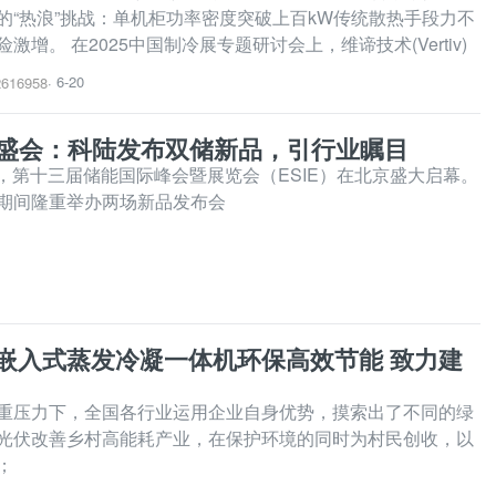
的“热浪”挑战：单机柜功率密度突破上百kW传统散热手段力不
会上，维谛技术(Vertiv)
0AI高效混合制冷解决方案”，以混合式管理体系打破高密制冷瓶
6-20
616958
·
025 盛会：科陆发布双储新品，引行业瞩目
0日，第十三届储能国际峰会暨展览会（ESIE）在北京盛大启幕。
期间隆重举办两场新品发布会
嵌入式蒸发冷凝一体机环保高效节能 致力建
重压力下，全国各行业运用企业自身优势，摸索出了不同的绿
光伏改善乡村高能耗产业，在保护环境的同时为村民创收，以
；