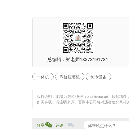
总编辑：郑老师
18273191781
一体机
涡旋压缩机
制冷设备
版权说明：本稿为 制冷快报（bao.hvacr.cn）
如需转载，请注明来源。否则本公司将对违者追究其相
分享
评论
0