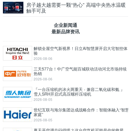
房子越大越需要一颗“热心” 高端中央热水温暖
触手可及
企业新闻通
最新品牌资讯
解锁全屋空气新视界！日立AI智慧屏开启大宅智控体
验
2026-08-06
三天577台！中广空气能百城联动活动河北市场持续
热销
2026-08-06
『一台压缩机的冰火两重天 - 兼容二氧化碳和氨 』
雪人SRH开启式高压螺杆压缩机
2026-08-05
世纪互联与海尔集团达成战略合作：智能体融入“智慧
家庭”
2026-08-05
夏天开空调总闷得慌？这台空气机可能是你的救星