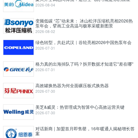
2026-08-04
变频低碳 “芯”动未来： 冰山松洋压缩机亮相2026热
泵年会，擘画工业高温与极寒采暖新图景
2026-08-02
绿色转型，共赴武汉｜谷轮亮相2026中国热泵年会
2026-07-31
格力真的出海掉队了吗？拆开数据才知道它"差在哪"
2026-07-31
高效罐换热器为何全面碾压板式换热器
2026-07-30
美芝&威灵：热管理成为智算中心高效运营关键
2026-07-30
对话新商 | 加盟首月即售罄，16年暖通人揭秘增长答
案