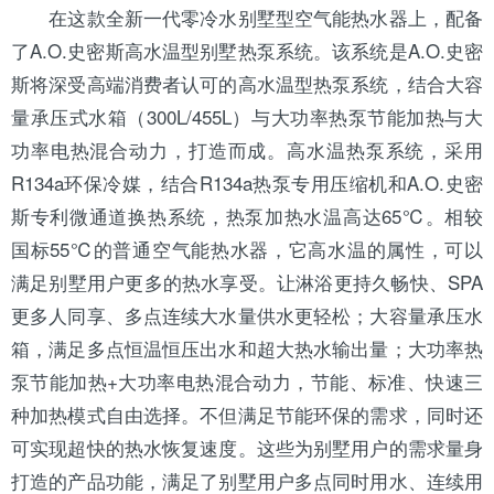
在这款全新一代零冷水别墅型
空气能热水器
上，配备
了
A.O.史密斯
高水温型别墅热泵系统。该系统是A.O.史密
斯将深受高端消费者认可的高水温型热泵系统，结合大容
量承压式水箱（300L/455L）与大功率热泵节能加热与大
功率电热混合动力，打造而成。高水温热泵系统，采用
R134a环保
冷媒
，结合R134a热泵专用
压缩机
和A.O.史密
斯专利微通道换热系统，热泵加热水温高达65℃。相较
国标55℃的普通空气能热水器，它高水温的属性，可以
满足别墅用户更多的热水享受。让淋浴更持久畅快、SPA
更多人同享、多点连续大水量供水更轻松；大容量承压水
箱，满足多点恒温恒压出水和超大热水输出量；大功率热
泵节能加热+大功率电热混合动力，节能、标准、快速三
种加热模式自由选择。不但满足节能环保的需求，同时还
可实现超快的热水恢复速度。这些为别墅用户的需求量身
打造的产品功能，满足了别墅用户多点同时用水、连续用