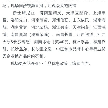
场，现场同步视频直播，让观众大饱眼福。
伊士班尼亚、济南蓝精灵、天津立喆舜、上海申
桥、洛阳先力、
河南
节诺、郑州信联、
山东
依民、
湖南
海
航、湖南零壹、
河北
柴杨、
浙江
兴东、天津钢花、江西鸿
博、南昌奥瀚（奥瀚荣瀚）、南昌长雪、江西巡洋、江西
天冰&长沙睿恩、湖南冰瑞（
英华特
)、杭州孚晶、
福建
汉
凯、长沙圣尔、长沙宝之暖、中国制冷品牌中心等行业优
秀企业携产品纷纷亮相。
现场更有诸多企业产品优惠政策，惊喜连连。