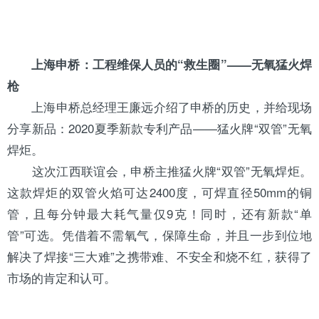
上海申桥：工程维保人员的“救生圈”——无氧猛火焊
枪
上海申桥总经理王廉远介绍了申桥的历史，并给现场
分享新品：2020夏季新款专利产品——猛火牌“双管”无氧
焊炬。
这次江西联谊会，申桥主推猛火牌“双管”无氧焊炬。
这款焊炬的双管火焰可达2400度，可焊直径50mm的
铜
管
，且每分钟最大耗气量仅9克！同时，还有新款“单
管”可选。凭借着不需氧气，保障生命，并且一步到位地
解决了焊接“三大难”之携带难、不安全和烧不红，获得了
市场的肯定和认可。