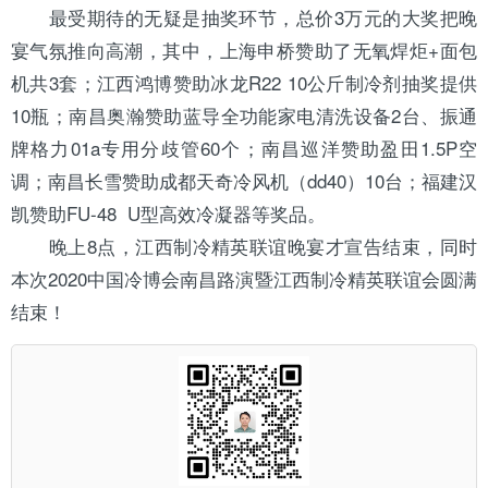
最受期待的无疑是抽奖环节，总价3万元的大奖把晚
宴气氛推向高潮，其中，上海申桥赞助了无氧焊炬+面包
机共3套；江西鸿博赞助
冰龙
R22
10公斤制冷剂抽奖提供
10瓶；南昌奥瀚赞助蓝导全功能家电清洗设备2台、振通
牌
格力
01a专用分歧管60个；南昌巡洋赞助盈田1.5P空
调；南昌长雪赞助成都天奇冷风机（dd40）10台；福建汉
凯赞助FU-48 U型高效冷凝器等奖品。
晚上8点，江西制冷精英联谊晚宴才宣告结束，同时
本次2020中国冷博会南昌路演暨江西制冷精英联谊会圆满
结束！