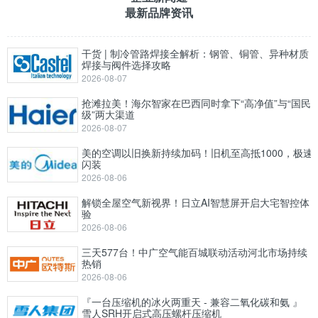
最新品牌资讯
干货 | 制冷管路焊接全解析：钢管、铜管、异种材质
焊接与阀件选择攻略
2026-08-07
抢滩拉美！海尔智家在巴西同时拿下“高净值”与“国民
级”两大渠道
2026-08-07
美的空调以旧换新持续加码！旧机至高抵1000，极速
闪装
2026-08-06
解锁全屋空气新视界！日立AI智慧屏开启大宅智控体
验
2026-08-06
三天577台！中广空气能百城联动活动河北市场持续
热销
2026-08-06
『一台压缩机的冰火两重天 - 兼容二氧化碳和氨 』
雪人SRH开启式高压螺杆压缩机