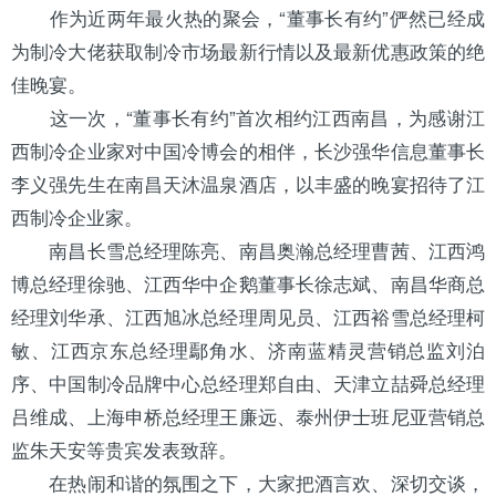
作为近两年最火热的聚会，“董事长有约”俨然已经成
为制冷大佬获取制冷市场最新行情以及最新优惠政策的绝
佳晚宴。
这一次，“董事长有约”首次相约江西南昌，为感谢江
西制冷企业家对中国冷博会的相伴，长沙强华信息董事长
李义强先生在南昌天沐温泉酒店，以丰盛的晚宴招待了江
西制冷企业家。
南昌长雪总经理陈亮、南昌奥瀚总经理曹茜、江西鸿
博总经理徐驰、江西华中企鹅董事长徐志斌、南昌华商总
经理刘华承、江西旭冰总经理周见员、江西裕雪总经理柯
敏、江西京东总经理鄢角水、济南蓝精灵营销总监刘泊
序、中国制冷品牌中心总经理郑自由、
天津
立喆舜总经理
吕维成、
上海
申桥总经理王廉远、泰州
伊士班尼亚
营销总
监朱天安等贵宾发表致辞。
在热闹和谐的氛围之下，大家把酒言欢、深切交谈，