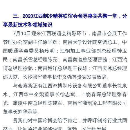
三、2020江西制冷精英联谊会领导嘉宾共聚一堂，分
享最新技术和领域知识
7月10日迎来江西联谊会精彩环节，南昌市会展工作
管理办公室副主任涂平辉；南昌大学设计院空调总工、中
国暖通学会委员杨玲明；江铜加工事业部副总经理钟卫
民；南昌长雪总经理陈亮；南昌奥瀚总经理曹茜；江西鸿
博总经理徐驰；南昌巡洋总经理王俊雄；江西天冰总经理
邵大逑、长沙强华董事长李义强等贵宾发表致辞。
与会嘉宾还有江西鸿博
制冷设备
有限公司董事长徐泉
水、江西华中企鹅董事长徐志斌、上饶春晖总经理张春
光、濂溪中南总经理陈建军、南昌华商制冷工程有限公司
董事长刘华承等。
贵宾们对中国冷博会给予肯定，并呼吁制冷行业共同
努力，让制冷行业能够快速、蓬勃、长远地发展。