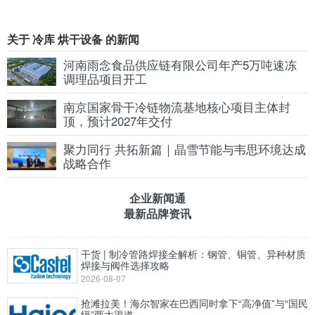
关于 冷库 烘干设备 的新闻
河南雨念食品供应链有限公司年产5万吨速冻
调理品项目开工
南京国家骨干冷链物流基地核心项目主体封
顶，预计2027年交付
聚力同行 共拓新篇｜晶雪节能与韦思环境达成
战略合作
企业新闻通
最新品牌资讯
干货 | 制冷管路焊接全解析：钢管、铜管、异种材质
焊接与阀件选择攻略
2026-08-07
抢滩拉美！海尔智家在巴西同时拿下“高净值”与“国民
级”两大渠道