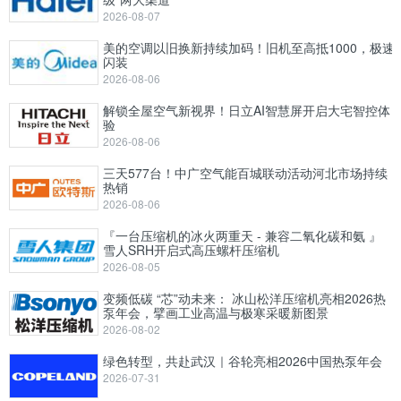
2026-08-07
美的空调以旧换新持续加码！旧机至高抵1000，极速
闪装
2026-08-06
解锁全屋空气新视界！日立AI智慧屏开启大宅智控体
验
2026-08-06
三天577台！中广空气能百城联动活动河北市场持续
热销
2026-08-06
『一台压缩机的冰火两重天 - 兼容二氧化碳和氨 』
雪人SRH开启式高压螺杆压缩机
2026-08-05
变频低碳 “芯”动未来： 冰山松洋压缩机亮相2026热
泵年会，擘画工业高温与极寒采暖新图景
2026-08-02
绿色转型，共赴武汉｜谷轮亮相2026中国热泵年会
2026-07-31