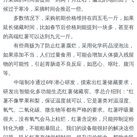
候过于寒冷，采摘时间会推迟一些。
多数情况下，采购初期价格维持在四五毛一斤，如果
延长储藏时间，比如春节后价格则能提到一块多，甚至有
的高端红薯可以达到九元一斤。
有些商贩为了防止红薯腐烂，采用化学药品浸泡法，
如果添加不当，人们过量食用，可能会增加人体摄入残留
物的可能性，引起胃肠道不良反应，如恶心、呕吐、腹泻
等。
中瑞制冷通过6年潜心研发，摸索出红薯储藏要求，
研发出智能化多功能生态红薯储藏窖。李总介绍到：“红
薯不像苹果和梨，保证温度就可以，它是薯类对温湿度、
氧气、二氧化碳、微生物等都有严格的要求。红薯呼吸量
很大，没有氧气会马上枯烂，红薯含淀粉，只能抑制淀粉
转化为糖，不能粗暴阻止。我们的设备能很好的解决这些
问题，延长红薯存储保鲜时间，提升议价能力，帮助农民