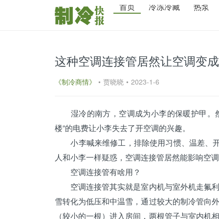
首页
冷冻冷藏
热泵
这种空调连接管居然让空调变成
《制冷商情》
•
贾晓晓
•
2023-1-6
湿冷的
南方
，空调成为小李的保暖护甲。然
楼”的电费让小李失去了开空调的兴趣。
小李喊来维修工，排除使用习惯、温差、开窗
人和小李一样疑惑，空调连接管居然能影响空调
空调连接管有啥用？
空调连接管其实就是室内机与室外机走氟利昂
雪转化为低压和中温雪，通过较大的制冷管向
（较小的一根）进入房间，两根管子与室内机