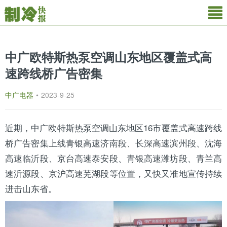
中广欧特斯热泵空调山东地区覆盖式高
速跨线桥广告密集
中广电器
•
2023-9-25
近期，中广
欧特斯
热泵
空调
山东
地区
16市
覆盖式高速跨线
桥广告密集上线青银高速济南段、长深高速滨州段、沈海
高速临沂段、京台高速泰安段、青银高速潍坊段、青兰高
速沂源段、京沪高速芜湖段等位置，又快又准地宣传持续
进击山东省。