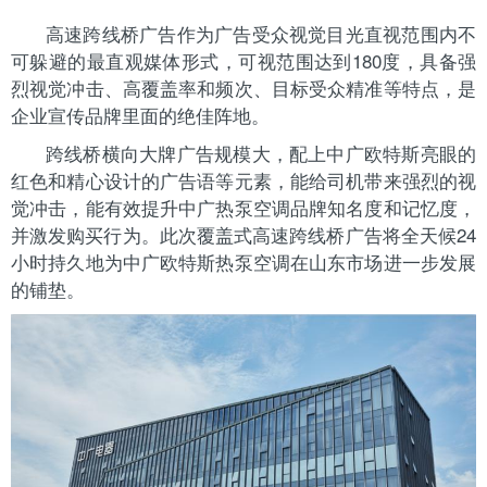
高速跨线桥广告作为
广告受众视觉目光直视范围内不
可躲避的最直观媒体形式，可视范围达到
180度，
具备强
烈视觉冲击、高覆盖率和频次、目标受众精准等特点，是
企业宣传品牌里面的绝佳阵地。
跨线桥横向大牌广告
规模大，配上中广欧特斯亮眼的
红色和精心设计的广告语等元素，能给司机带来强烈的视
觉冲击，能有效提升中广热泵空调品牌知名度和记忆度，
并激发购买行为。此次覆盖式高速跨线桥广告将全天候
24
小时持久地为中广欧特斯热泵空调在山东市场进一步发展
的铺垫。