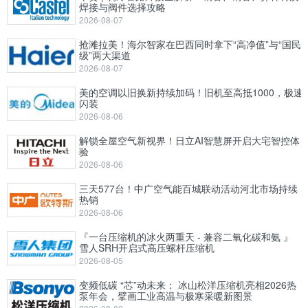
焊接与阀件选择攻略
2026-08-07
抢滩拉美！海尔智家在巴西同时拿下“高净值”与“国民
级”两大渠道
2026-08-07
美的空调以旧换新持续加码！旧机至高抵1000，极速
闪装
2026-08-06
解锁全屋空气新视界！日立AI智慧屏开启大宅智控体
验
2026-08-06
三天577台！中广空气能百城联动活动河北市场持续
热销
2026-08-06
『一台压缩机的冰火两重天 - 兼容二氧化碳和氨 』
雪人SRH开启式高压螺杆压缩机
2026-08-05
变频低碳 “芯”动未来： 冰山松洋压缩机亮相2026热
泵年会，擘画工业高温与极寒采暖新图景