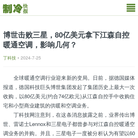
博世击败三星，80亿美元拿下江森自控
暖通空调，影响几何？
丁科技
•
2024-7-25
全球暖通
空调
行业迎来新的变局。日前，据德国媒体
报道，德国科技巨头
博世
集团发起了集团历史上最大一次
收购，以80亿美元(约合74亿欧元)从
江森
自控手中收购住
宅和小型商业建筑的供暖和空调业务。
丁科技网注意到，在这条消息披露之前，业界传出博
世、雷诺士Lennox和
三星
电子都曾参与对江森自控暖通空
调业务的并购。并且，三星电子一度被分析认为有望以60