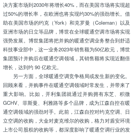
决方案市场到2030年将增长40%，而在美国市场将实现超
过50%的增长率，在欧洲也将实现约30%的强劲增长。借
助在美国市场的
约克
（York）和克罗曼（Coleman）以及
亚洲市场的日立等品牌，博世在全球暖通空调市场将实现
强势发展。博世集团将把并购的暖通空调业务整合到舒适
科技事业部中，这一业务2023年销售额为50亿欧元，博世
集团预计并购后在暖通空调领域，其销售额将实现近翻倍
增长，达到约 90 亿欧元。
另一方面，全球暖通空调竞争格局或发生新的变化。
回顾来看，并购事件在暖通空调领域时常发生，并带来了
重大影响。比如，
开利
集团就通过并购拥有
东芝
、积微
GCHV、菲斯曼、利雅路等多个品牌，成为江森自控在暖
通空调领域的强劲对手。此前，江森自控对约克空调、日
立空调的收购，
大金
对
麦克维尔
的收购，
格力
对
盾安
环境
上市公司股权的收购等，都深度影响了暖通空调行业的发