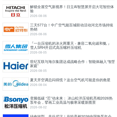
解锁全屋空气新视界！日立AI智慧屏开启大宅智控体
验
2026-08-06
三天577台！中广空气能百城联动活动河北市场持续
热销
2026-08-06
『一台压缩机的冰火两重天 - 兼容二氧化碳和氨 』
雪人SRH开启式高压螺杆压缩机
2026-08-05
世纪互联与海尔集团达成战略合作：智能体融入“智慧
家庭”
2026-08-05
夏天开空调总闷得慌？这台空气机可能是你的救星
2026-08-04
变频低碳 “芯”动未来： 冰山松洋压缩机亮相2026热
泵年会，擘画工业高温与极寒采暖新图景
2026-08-02
绿色转型，共赴武汉｜谷轮亮相2026中国热泵年会