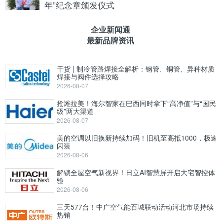
年”纪念章颁发仪式
企业新闻通
最新品牌资讯
干货 | 制冷管路焊接全解析：钢管、铜管、异种材质
焊接与阀件选择攻略
2026-08-07
抢滩拉美！海尔智家在巴西同时拿下“高净值”与“国民
级”两大渠道
2026-08-07
美的空调以旧换新持续加码！旧机至高抵1000，极速
闪装
2026-08-06
解锁全屋空气新视界！日立AI智慧屏开启大宅智控体
验
2026-08-06
三天577台！中广空气能百城联动活动河北市场持续
热销