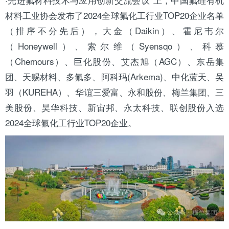
材料工业协会发布了2024全球氟化工行业TOP20企业名单
（排序不分先后），
大金
（Daikin）、
霍尼韦尔
（Honeywell）、索尔维（Syensqo）、科慕
（Chemours）、
巨化
股份、艾杰旭（AGC）、
东岳
集
团、天赐材料、多氟多、
阿科玛
(Arkema)、
中化蓝天
、吴
羽（KUREHA）、华谊
三爱富
、永和股份、
梅兰
集团、
三
美
股份、昊华科技、新宙邦、永太科技、联创股份入选
2024全球氟化工行业TOP20企业。