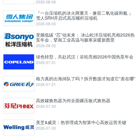
2026-08-06
『一台压缩机的冰火两重天 - 兼容二氧化碳和氨 』
雪人SRH开启式高压螺杆压缩机
2026-08-05
变频低碳 “芯”动未来： 冰山松洋压缩机亮相2026热
泵年会，擘画工业高温与极寒采暖新图景
2026-08-02
绿色转型，共赴武汉｜谷轮亮相2026中国热泵年会
2026-07-31
格力真的出海掉队了吗？拆开数据才知道它"差在哪"
2026-07-31
高效罐换热器为何全面碾压板式换热器
2026-07-30
美芝&威灵：热管理成为智算中心高效运营关键
2026-07-30