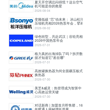
夏天开空调总闷得慌？这台空气
机可能是你的救星
2026-08-04
变频低碳 “芯”动未来： 冰山松洋
压缩机亮相2026热泵年会，擘画
工业高温与极寒采暖新图景
2026-08-02
绿色转型，共赴武汉｜谷轮亮相
2026中国热泵年会
2026-07-31
格力真的出海掉队了吗？拆开数
据才知道它"差在哪"
2026-07-31
高效罐换热器为何全面碾压板式
换热器
2026-07-30
美芝&威灵：热管理成为智算中
心高效运营关键
2026-07-30
对话新商 | 加盟首月即售罄，16
年暖通人揭秘增长答案