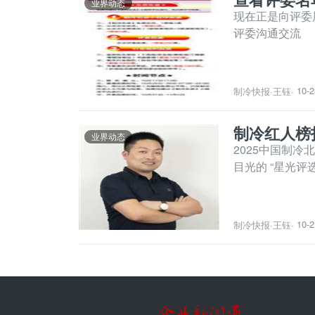
业界动态
现在正是向评委
评委沟通交流
10-2
制冷快报
·
王钰
·
制冷红人榜
业界动态
2025中国制冷
目光的 “星光
10-2
制冷快报
·
王钰
·