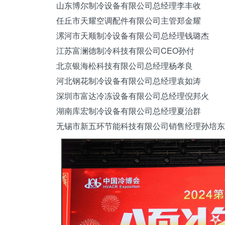
山东
博尔制冷设备有限公司总经理李丰收
任丘市天耀
空调
配件有限公司主管郑金耀
漯河市天顺制冷设备有限公司总经理钱璐杰
江苏富澜德制冷科技有限公司CEO孙付
北京
银海松
科技有限公司总经理杨孝良
河北
钢花制冷设备有限公司总经理袁如涛
深圳市
富达
冷冻设备有限公司总经理倪邦火
湖南库宏制冷设备有限公司总经理夏治群
无锡市新
五环
节能科技有限公司销售经理孙培东