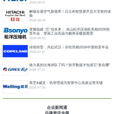
2026-08-07
解锁全屋空气新视界！日立AI智慧屏开启大宅智控体
验
2026-08-06
变频低碳 “芯”动未来： 冰山松洋压缩机亮相2026热
泵年会，擘画工业高温与极寒采暖新图景
2026-08-02
绿色转型，共赴武汉｜谷轮亮相2026中国热泵年会
2026-07-31
格力真的出海掉队了吗？拆开数据才知道它"差在哪"
2026-07-31
美芝&威灵：热管理成为智算中心高效运营关键
2026-07-30
企业新闻通
品牌资讯专题