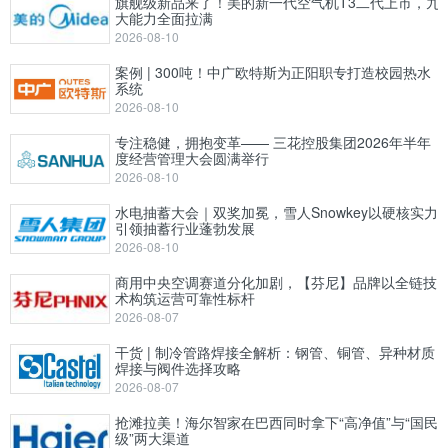
旗舰级新品来了！美的新一代空气机T3二代上市，九
大能力全面拉满
2026-08-10
案例 | 300吨！中广欧特斯为正阳职专打造校园热水
系统
2026-08-10
专注稳健，拥抱变革—— 三花控股集团2026年半年
度经营管理大会圆满举行
2026-08-10
水电抽蓄大会｜双奖加冕，雪人Snowkey以硬核实力
引领抽蓄行业蓬勃发展
2026-08-10
商用中央空调赛道分化加剧，【芬尼】品牌以全链技
术构筑运营可靠性标杆
2026-08-07
干货 | 制冷管路焊接全解析：钢管、铜管、异种材质
焊接与阀件选择攻略
2026-08-07
抢滩拉美！海尔智家在巴西同时拿下“高净值”与“国民
级”两大渠道