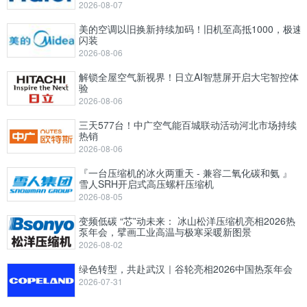
2026-08-07
美的空调以旧换新持续加码！旧机至高抵1000，极速
闪装
2026-08-06
解锁全屋空气新视界！日立AI智慧屏开启大宅智控体
验
2026-08-06
三天577台！中广空气能百城联动活动河北市场持续
热销
2026-08-06
『一台压缩机的冰火两重天 - 兼容二氧化碳和氨 』
雪人SRH开启式高压螺杆压缩机
2026-08-05
变频低碳 “芯”动未来： 冰山松洋压缩机亮相2026热
泵年会，擘画工业高温与极寒采暖新图景
2026-08-02
绿色转型，共赴武汉｜谷轮亮相2026中国热泵年会
2026-07-31