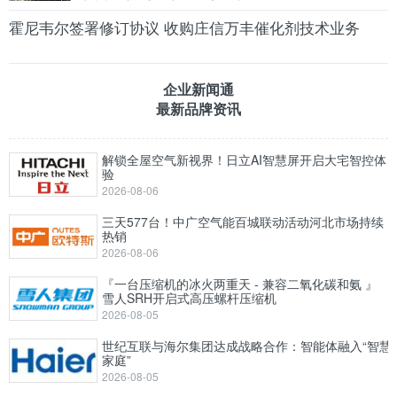
霍尼韦尔签署修订协议 收购庄信万丰催化剂技术业务
企业新闻通
最新品牌资讯
解锁全屋空气新视界！日立AI智慧屏开启大宅智控体
验
2026-08-06
三天577台！中广空气能百城联动活动河北市场持续
热销
2026-08-06
『一台压缩机的冰火两重天 - 兼容二氧化碳和氨 』
雪人SRH开启式高压螺杆压缩机
2026-08-05
世纪互联与海尔集团达成战略合作：智能体融入“智慧
家庭”
2026-08-05