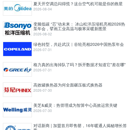
夏天开空调总闷得慌？这台空气机可能是你的救星
2026-08-04
变频低碳 “芯”动未来： 冰山松洋压缩机亮相2026热
泵年会，擘画工业高温与极寒采暖新图景
2026-08-02
绿色转型，共赴武汉｜谷轮亮相2026中国热泵年会
2026-07-31
格力真的出海掉队了吗？拆开数据才知道它"差在哪"
2026-07-31
高效罐换热器为何全面碾压板式换热器
2026-07-30
美芝&威灵：热管理成为智算中心高效运营关键
2026-07-30
对话新商 | 加盟首月即售罄，16年暖通人揭秘增长答
案