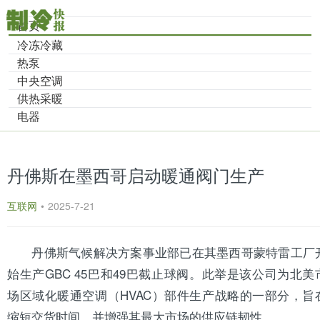
首页
冷冻冷藏
热泵
中央空调
供热采暖
电器
丹佛斯在墨西哥启动暖通阀门生产
互联网
•
2025-7-21
丹佛斯
气候解决方案事业部已在其墨西哥蒙特雷工厂
始生产GBC 45巴和49巴截止球阀。此举是该公司为北美
场区域化暖通
空调
（HVAC）部件生产战略的一部分，旨
缩短交货时间，并增强其最大市场的供应链韧性。