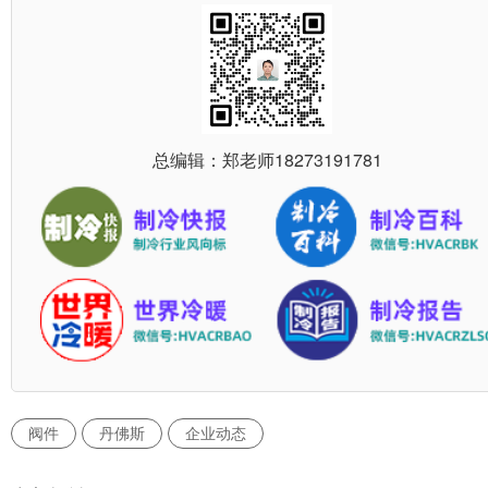
总编辑：郑老师
18273191781
阀件
丹佛斯
企业动态