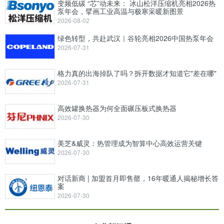
变频低碳 “芯”动未来： 冰山松洋压缩机亮相2026热
泵年会，擘画工业高温与极寒采暖新图景
2026-08-02
绿色转型，共赴武汉｜谷轮亮相2026中国热泵年会
2026-07-31
格力真的出海掉队了吗？拆开数据才知道它"差在哪"
2026-07-31
高效罐换热器为何全面碾压板式换热器
2026-07-30
美芝&威灵：热管理成为智算中心高效运营关键
2026-07-30
对话新商 | 加盟首月即售罄，16年暖通人揭秘增长答
案
2026-07-30