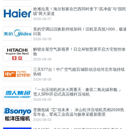
抢滩拉美！海尔智家在巴西同时拿下“高净值”与“国民
级”两大渠道
2026-08-07
美的空调以旧换新持续加码！旧机至高抵1000，极速
闪装
2026-08-06
解锁全屋空气新视界！日立AI智慧屏开启大宅智控体
验
2026-08-06
三天577台！中广空气能百城联动活动河北市场持续
热销
2026-08-06
『一台压缩机的冰火两重天 - 兼容二氧化碳和氨 』
雪人SRH开启式高压螺杆压缩机
2026-08-05
变频低碳 “芯”动未来： 冰山松洋压缩机亮相2026热
泵年会，擘画工业高温与极寒采暖新图景
2026-08-02