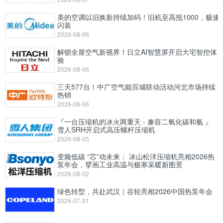
美的空调以旧换新持续加码！旧机至高抵1000，极速
闪装
2026-08-06
解锁全屋空气新视界！日立AI智慧屏开启大宅智控体
验
2026-08-06
三天577台！中广空气能百城联动活动河北市场持续
热销
2026-08-06
『一台压缩机的冰火两重天 - 兼容二氧化碳和氨 』
雪人SRH开启式高压螺杆压缩机
2026-08-05
变频低碳 “芯”动未来： 冰山松洋压缩机亮相2026热
泵年会，擘画工业高温与极寒采暖新图景
2026-08-02
绿色转型，共赴武汉｜谷轮亮相2026中国热泵年会
2026-07-31