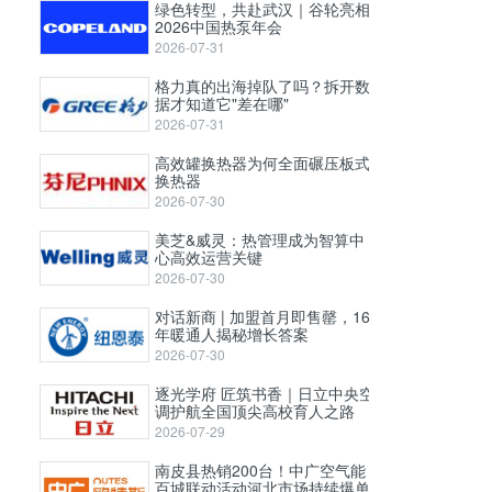
绿色转型，共赴武汉｜谷轮亮相
2026中国热泵年会
2026-07-31
格力真的出海掉队了吗？拆开数
据才知道它"差在哪"
2026-07-31
高效罐换热器为何全面碾压板式
换热器
2026-07-30
美芝&威灵：热管理成为智算中
心高效运营关键
2026-07-30
对话新商 | 加盟首月即售罄，16
年暖通人揭秘增长答案
2026-07-30
逐光学府 匠筑书香｜日立中央空
调护航全国顶尖高校育人之路
2026-07-29
南皮县热销200台！中广空气能
百城联动活动河北市场持续爆单