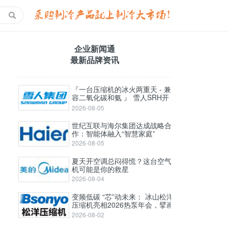
企业新闻通
最新品牌资讯
『一台压缩机的冰火两重天 - 兼
容二氧化碳和氨 』 雪人SRH开
启式高压螺杆压缩机
2026-08-05
世纪互联与海尔集团达成战略合
作：智能体融入“智慧家庭”
2026-08-05
夏天开空调总闷得慌？这台空气
机可能是你的救星
2026-08-04
变频低碳 “芯”动未来： 冰山松洋
压缩机亮相2026热泵年会，擘画
工业高温与极寒采暖新图景
2026-08-02