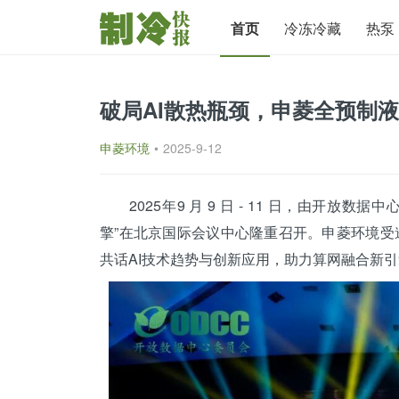
首页
冷冻冷藏
热泵
破局AI散热瓶颈，申菱全预制液冷
申菱环境
•
2025-9-12
2025年9 月 9 日 - 11 日，由开放数据
擎”在
北京
国际会议中心隆重召开。申菱环境受
共话AI技术趋势与创新应用，助力算网融合新