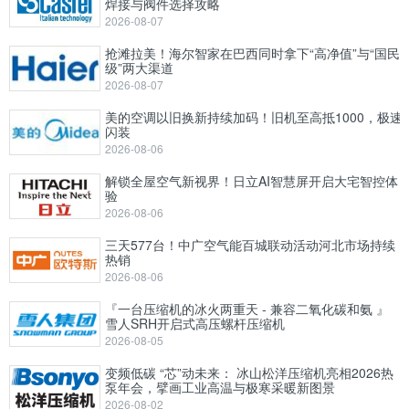
焊接与阀件选择攻略
2026-08-07
抢滩拉美！海尔智家在巴西同时拿下“高净值”与“国民
级”两大渠道
2026-08-07
美的空调以旧换新持续加码！旧机至高抵1000，极速
闪装
2026-08-06
解锁全屋空气新视界！日立AI智慧屏开启大宅智控体
验
2026-08-06
三天577台！中广空气能百城联动活动河北市场持续
热销
2026-08-06
『一台压缩机的冰火两重天 - 兼容二氧化碳和氨 』
雪人SRH开启式高压螺杆压缩机
2026-08-05
变频低碳 “芯”动未来： 冰山松洋压缩机亮相2026热
泵年会，擘画工业高温与极寒采暖新图景
2026-08-02