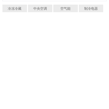
冷冻冷藏
中央空调
空气能
制冷电器
供热采暖
制冷百科
业界动态
企业新闻
关注制冷快报微信（hvacrbao）
制冷、暖通空调资讯早知道！