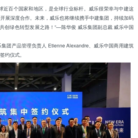
全球近百个国家和地区，是全球行业标杆。威乐很荣幸与中建这
业开展深度合作。未来，威乐也将继续携手中建集团，持续加码
共创绿色转型发展之路！”—陈华俊 威乐集团副总裁 威乐中国
品管理负责人 Etienne Alexandre、威乐中国商用建筑
签约仪式。