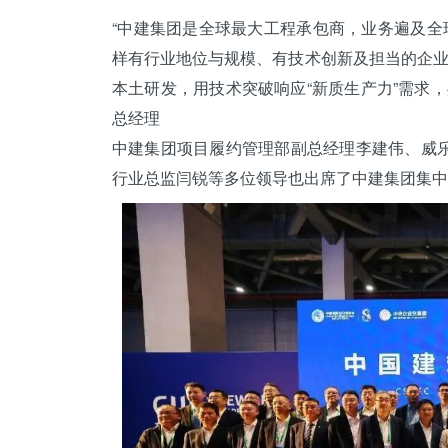
“中建集团是全球最大工程承包商，业务遍及
样有行业地位与规模、有技术创新及担当的企
本土研发，用技术突破响应“新质生产力”需求，
总经理
中建集团项目履约管理部副总经理李建伟、威乐集团产
行业总监闫锐等多位领导也出席了中建集团集中