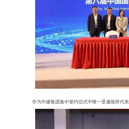
作为中建集团集中签约仪式中唯一受邀致辞代表