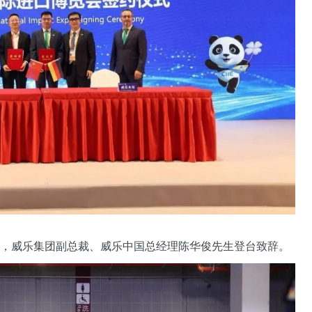
，威乐集团副总裁、威乐中国总经理陈华俊先生登台致辞。