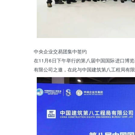
中央企业交易团集中签约
在11月6日下午举行的第八届中国国际进口博
有限公司之邀，在此与中国建筑第八工程局有限公