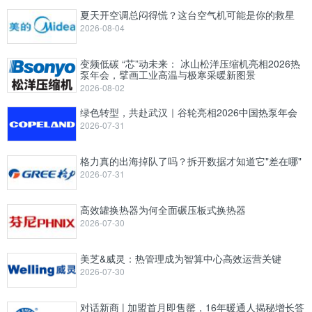
夏天开空调总闷得慌？这台空气机可能是你的救星
2026-08-04
变频低碳 “芯”动未来： 冰山松洋压缩机亮相2026热
泵年会，擘画工业高温与极寒采暖新图景
2026-08-02
绿色转型，共赴武汉｜谷轮亮相2026中国热泵年会
2026-07-31
格力真的出海掉队了吗？拆开数据才知道它"差在哪"
2026-07-31
高效罐换热器为何全面碾压板式换热器
2026-07-30
美芝&威灵：热管理成为智算中心高效运营关键
2026-07-30
对话新商 | 加盟首月即售罄，16年暖通人揭秘增长答