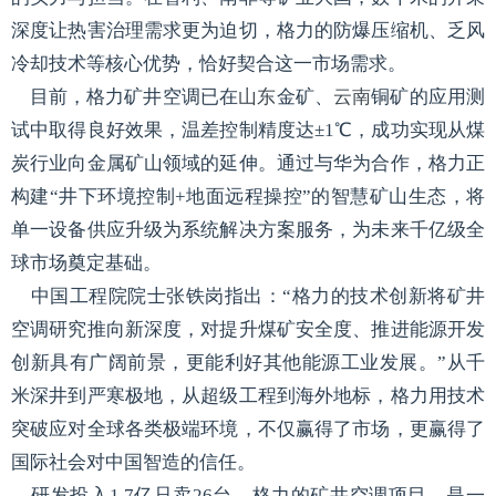
深度让热害治理需求更为迫切，格力的防爆压缩机、乏风
冷却技术等核心优势，恰好契合这一市场需求。
目前，格力矿井空调已在
山东
金矿、
云南
铜矿的应用测
试中取得良好效果，温差控制精度达±1℃，成功实现从煤
炭行业向金属矿山领域的延伸。通过与华为合作，格力正
构建“井下环境控制+地面远程操控”的智慧矿山生态，将
单一设备供应升级为系统解决方案服务，为未来千亿级全
球市场奠定基础。
中国工程院院士张铁岗指出：“格力的技术创新将矿井
空调研究推向新深度，对提升煤矿安全度、推进能源开发
创新具有广阔前景，更能利好其他能源工业发展。”从千
米深井到严寒极地，从超级工程到海外地标，格力用技术
突破应对全球各类极端环境，不仅赢得了市场，更赢得了
国际社会对中国智造的信任。
研发投入1.7亿只卖26台，格力的矿井空调项目，是一