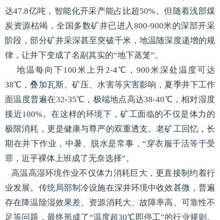
达47.8亿吨，智能化开采产能占比超50%。但随着浅部煤
炭资源枯竭，全国多数矿井已进入800-900米的深部开采
阶段，部分矿井采深甚至突破千米，地温随深度递增的规
律，让井下变成了名副其实的“地下蒸笼”。
地温每向下100米上升2-4℃，900米深处温度可达
38℃，叠加瓦斯、矿压、水害等灾害影响，夏季井下工作
面温度普遍在32-35℃，极端地点高达38-40℃，相对湿度
接近100%。在这样的环境下，矿工面临的不仅是体力的
极限消耗，更是健康与尊严的双重透支。老矿工回忆，长
期在井下作业，中暑、脱水是常事，“穿衣服干活等于受
罪，近乎裸体上班成了无奈选择”。
高温高湿环境作业不仅体力消耗巨大，更直接制约着行
业发展。传统局部制冷设施在深井环境中收效甚微，普遍
存在降温除湿效果差、资源消耗大、故障率高、可靠性不
足等问题，最终形成了“温度超30℃即停工”的行业规则。