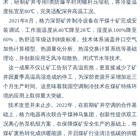
术，研制矿井专用Ⅰ类防爆半封闭螺杆
压缩机
，将冷凝温
度拓宽至80℃，完美适配深井高温工况。
2021年8月，格力深部矿井制冷设备在平煤十矿完成安
装调试，工作面温度从40℃降至28℃，湿度从100%降至
60%，热舒适等级达到Ⅱ级标准。技术体系涵盖井口空气
加热计算模型、热源量化分析、热湿交换计算系统等基础
理论，并创新应用乏风冷却散热、闭式节水等技术。
这
一成
果不仅让矿工告别了高温煎熬，更直接减少了矿
井因夏季高温高湿造成的停工，为深部资源开采增加近三
个月生产时间。这意味着我国空调制冷技术在煤矿特殊环
境的应用上取得重大突破。
技术攻坚并未止步。2022年，在前期矿井空调的合作基
础上，格力电器再次联合平煤神马集团，创新性提供双工
况离心
热泵
机组方案，在保障煤矿安全生产的基础上，将
煤矿废热转化成供暖能源，开启煤矿行业清洁低碳的供暖