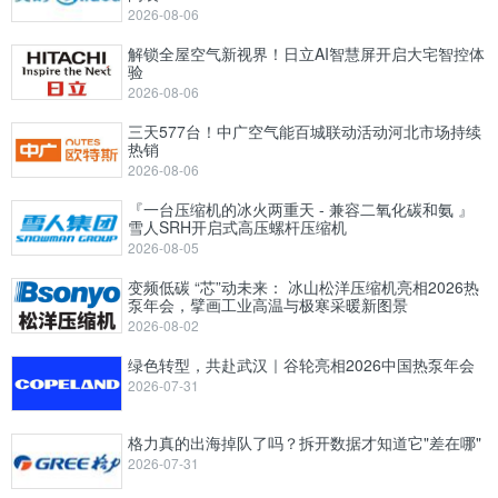
2026-08-06
解锁全屋空气新视界！日立AI智慧屏开启大宅智控体
验
2026-08-06
三天577台！中广空气能百城联动活动河北市场持续
热销
2026-08-06
『一台压缩机的冰火两重天 - 兼容二氧化碳和氨 』
雪人SRH开启式高压螺杆压缩机
2026-08-05
变频低碳 “芯”动未来： 冰山松洋压缩机亮相2026热
泵年会，擘画工业高温与极寒采暖新图景
2026-08-02
绿色转型，共赴武汉｜谷轮亮相2026中国热泵年会
2026-07-31
格力真的出海掉队了吗？拆开数据才知道它"差在哪"
2026-07-31