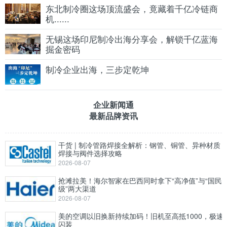
东北制冷圈这场顶流盛会，竟藏着千亿冷链商
机......
无锡这场印尼制冷出海分享会，解锁千亿蓝海
掘金密码
制冷企业出海，三步定乾坤
企业新闻通
最新品牌资讯
干货 | 制冷管路焊接全解析：钢管、铜管、异种材质
焊接与阀件选择攻略
2026-08-07
抢滩拉美！海尔智家在巴西同时拿下“高净值”与“国民
级”两大渠道
2026-08-07
美的空调以旧换新持续加码！旧机至高抵1000，极速
闪装