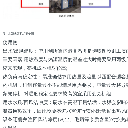
图4 水源热泵机组案例图
使用侧
出水/出风温度：使用侧所需的最高温度是选取
制冷剂
工质
重要因素;用热温度与热源温度的温差过大时需要采用两级
缩来实现，整机成本相对较高;
热负荷与稳定性：需准确估算用热量及流量以匹配合适容
的机组，机组容量过小不能满足用热要求，容量过大将导
频繁停机;对温度稳定性要求较高的宜采用变频机组;
用水水质/回风洁净度：硬水在高温下易结垢，水垢会影响
凝器
换热效率，因此冷凝器进水需进行软化处理;输出热风
设备还需关注回风洁净度(灰尘、毛屑等杂质含量)对
换热
的影响。