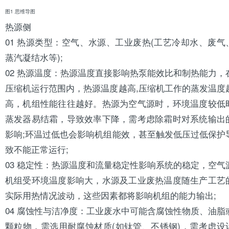
图1 思维导图
热源侧
01 热源类型：空气、水源、工业废热(工艺冷却水、废气
蒸汽凝结水等);
02 热源温度：热源温度直接影响热泵能效比和制热能力，
压缩机
运行范围内，热源温度越高,压缩机工作的蒸发温度
高，机组性能往往越好。热源为空气源时，环境温度较低
蒸发器
易结霜，导致效率下降，需考虑除霜时对系统输出
影响;环温过低也会影响机组能效，甚至触发低压过低保护
致不能正常运行;
03 稳定性：热源温度和流量稳定性影响系统的稳定，空气
机组受环境温度影响大，水源及工业废热温度随生产工艺
实际用热情况波动，这些因素都将影响机组的能力输出;
04 腐蚀性与洁净度：工业废水中可能含腐蚀性物质、油脂
颗粒物，需选用耐腐蚀材质(如钛管、不锈钢)，需考虑设