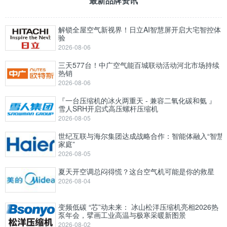
最新品牌资讯
解锁全屋空气新视界！日立AI智慧屏开启大宅智控体
验
2026-08-06
三天577台！中广空气能百城联动活动河北市场持续
热销
2026-08-06
『一台压缩机的冰火两重天 - 兼容二氧化碳和氨 』
雪人SRH开启式高压螺杆压缩机
2026-08-05
世纪互联与海尔集团达成战略合作：智能体融入“智慧
家庭”
2026-08-05
夏天开空调总闷得慌？这台空气机可能是你的救星
2026-08-04
变频低碳 “芯”动未来： 冰山松洋压缩机亮相2026热
泵年会，擘画工业高温与极寒采暖新图景
2026-08-02