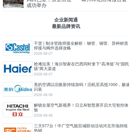
成功举办
企业新闻通
最新品牌资讯
干货 | 制冷管路焊接全解析：钢管、铜管、异种材质
焊接与阀件选择攻略
2026-08-07
抢滩拉美！海尔智家在巴西同时拿下“高净值”与“国民
级”两大渠道
2026-08-07
美的空调以旧换新持续加码！旧机至高抵1000，极速
闪装
2026-08-06
解锁全屋空气新视界！日立AI智慧屏开启大宅智控体
验
2026-08-06
三天577台！中广空气能百城联动活动河北市场持续
热销