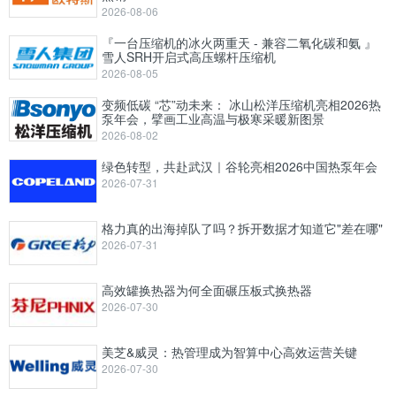
2026-08-06
『一台压缩机的冰火两重天 - 兼容二氧化碳和氨 』
雪人SRH开启式高压螺杆压缩机
2026-08-05
变频低碳 “芯”动未来： 冰山松洋压缩机亮相2026热
泵年会，擘画工业高温与极寒采暖新图景
2026-08-02
绿色转型，共赴武汉｜谷轮亮相2026中国热泵年会
2026-07-31
格力真的出海掉队了吗？拆开数据才知道它"差在哪"
2026-07-31
高效罐换热器为何全面碾压板式换热器
2026-07-30
美芝&威灵：热管理成为智算中心高效运营关键
2026-07-30