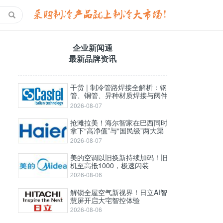
企业新闻通
最新品牌资讯
干货 | 制冷管路焊接全解析：钢
管、铜管、异种材质焊接与阀件
选择攻略
2026-08-07
抢滩拉美！海尔智家在巴西同时
拿下“高净值”与“国民级”两大渠
道
2026-08-07
美的空调以旧换新持续加码！旧
机至高抵1000，极速闪装
2026-08-06
解锁全屋空气新视界！日立AI智
慧屏开启大宅智控体验
2026-08-06