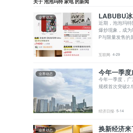
关于 泡泡玛特 家电 的新闻
LABUBU
业界动态
近期，泡泡玛特
爆炒现象，成为
P与限量发售的
4-29
互联网
·
今年一季度
业界动态
今年一季度，广东
规模首次突破2
5-14
经济日报
·
换新经济来
业界动态