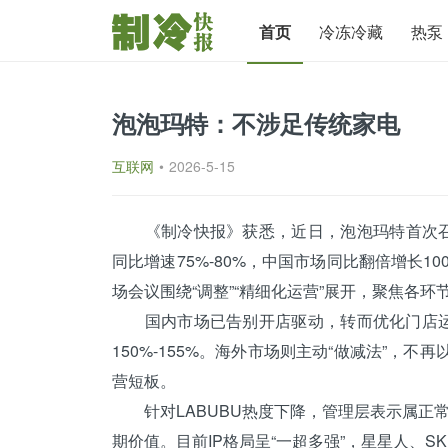
首页
冷冻冷藏
热泵
泡泡玛特：不涉足传统家电
互联网
•
2026-5-15
《
制冷快报
》获悉，近日，泡泡玛特首次召
同比增速75%-80%，中国市场同比翻倍增长1
场会议围绕“调整”“精细化运营”展开，聚焦各环
国内市场已告别开店驱动，转而优化门店运营
150%-155%。海外市场则主动“做减法”，
营短板。
针对LABUBU热度下降，管理层表示属正
期价值。目前IP格局呈“一超多强”，
星星
人、SK