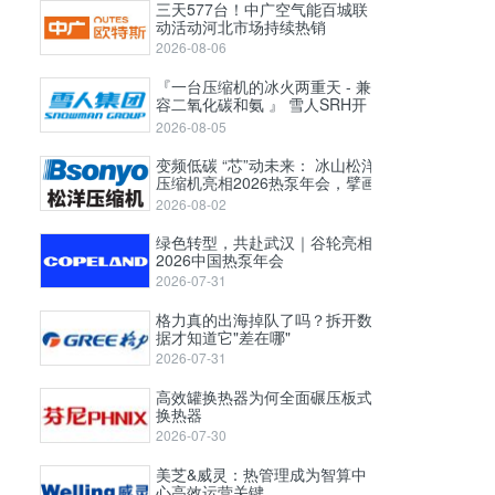
三天577台！中广空气能百城联
动活动河北市场持续热销
2026-08-06
『一台压缩机的冰火两重天 - 兼
容二氧化碳和氨 』 雪人SRH开
启式高压螺杆压缩机
2026-08-05
变频低碳 “芯”动未来： 冰山松洋
压缩机亮相2026热泵年会，擘画
工业高温与极寒采暖新图景
2026-08-02
绿色转型，共赴武汉｜谷轮亮相
2026中国热泵年会
2026-07-31
格力真的出海掉队了吗？拆开数
据才知道它"差在哪"
2026-07-31
高效罐换热器为何全面碾压板式
换热器
2026-07-30
美芝&威灵：热管理成为智算中
心高效运营关键