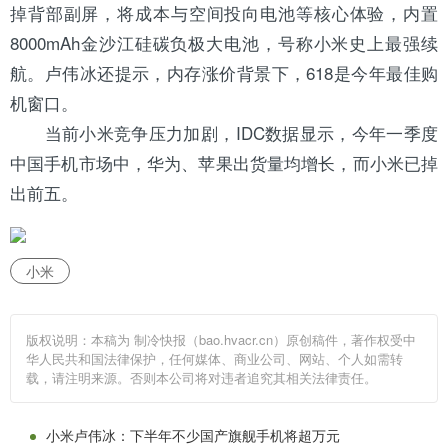
掉背部副屏，将成本与空间投向电池等核心体验，内置
8000mAh金沙江硅碳负极大电池，号称小米史上最强续
航。卢伟冰还提示，内存涨价背景下，618是今年最佳购
机窗口。
当前小米竞争压力加剧，IDC数据显示，今年一季度
中国手机市场中，华为、苹果出货量均增长，而小米已掉
出前五。
小米
版权说明：本稿为 制冷快报（bao.hvacr.cn）原创稿件，著作权受中
华人民共和国法律保护，任何媒体、商业公司、网站、个人如需转
载，请注明来源。否则本公司将对违者追究其相关法律责任。
小米卢伟冰：下半年不少国产旗舰手机将超万元