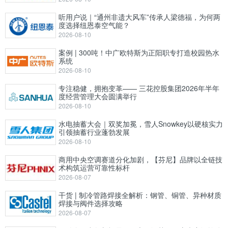
听用户说｜“通州非遗大风车”传承人梁德福，为何两
度选择纽恩泰空气能？
2026-08-10
案例 | 300吨！中广欧特斯为正阳职专打造校园热水
系统
2026-08-10
专注稳健，拥抱变革—— 三花控股集团2026年半年
度经营管理大会圆满举行
2026-08-10
水电抽蓄大会｜双奖加冕，雪人Snowkey以硬核实力
引领抽蓄行业蓬勃发展
2026-08-10
商用中央空调赛道分化加剧，【芬尼】品牌以全链技
术构筑运营可靠性标杆
2026-08-07
干货 | 制冷管路焊接全解析：钢管、铜管、异种材质
焊接与阀件选择攻略
2026-08-07