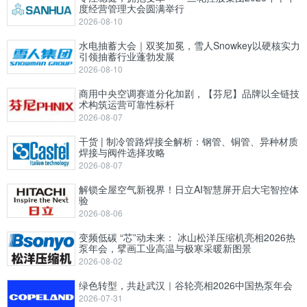
度经营管理大会圆满举行
2026-08-10
水电抽蓄大会｜双奖加冕，雪人Snowkey以硬核实力
引领抽蓄行业蓬勃发展
2026-08-10
商用中央空调赛道分化加剧，【芬尼】品牌以全链技
术构筑运营可靠性标杆
2026-08-07
干货 | 制冷管路焊接全解析：钢管、铜管、异种材质
焊接与阀件选择攻略
2026-08-07
解锁全屋空气新视界！日立AI智慧屏开启大宅智控体
验
2026-08-06
变频低碳 “芯”动未来： 冰山松洋压缩机亮相2026热
泵年会，擘画工业高温与极寒采暖新图景
2026-08-02
绿色转型，共赴武汉｜谷轮亮相2026中国热泵年会
2026-07-31