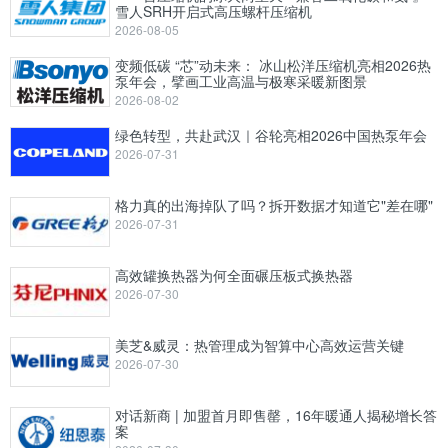
雪人SRH开启式高压螺杆压缩机
2026-08-05
变频低碳 “芯”动未来： 冰山松洋压缩机亮相2026热
泵年会，擘画工业高温与极寒采暖新图景
2026-08-02
绿色转型，共赴武汉｜谷轮亮相2026中国热泵年会
2026-07-31
格力真的出海掉队了吗？拆开数据才知道它"差在哪"
2026-07-31
高效罐换热器为何全面碾压板式换热器
2026-07-30
美芝&威灵：热管理成为智算中心高效运营关键
2026-07-30
对话新商 | 加盟首月即售罄，16年暖通人揭秘增长答
案