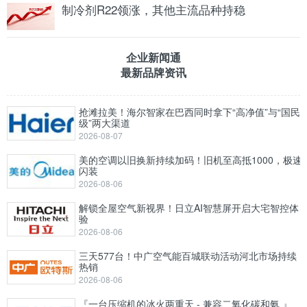
制冷剂R22领涨，其他主流品种持稳
企业新闻通
最新品牌资讯
抢滩拉美！海尔智家在巴西同时拿下“高净值”与“国民
级”两大渠道
2026-08-07
美的空调以旧换新持续加码！旧机至高抵1000，极速
闪装
2026-08-06
解锁全屋空气新视界！日立AI智慧屏开启大宅智控体
验
2026-08-06
三天577台！中广空气能百城联动活动河北市场持续
热销
2026-08-06
『一台压缩机的冰火两重天 - 兼容二氧化碳和氨 』