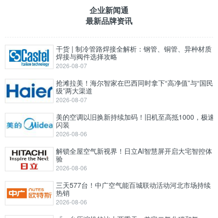
企业新闻通
最新品牌资讯
干货 | 制冷管路焊接全解析：钢管、铜管、异种材质
焊接与阀件选择攻略
2026-08-07
抢滩拉美！海尔智家在巴西同时拿下“高净值”与“国民
级”两大渠道
2026-08-07
美的空调以旧换新持续加码！旧机至高抵1000，极速
闪装
2026-08-06
解锁全屋空气新视界！日立AI智慧屏开启大宅智控体
验
2026-08-06
三天577台！中广空气能百城联动活动河北市场持续
热销
2026-08-06