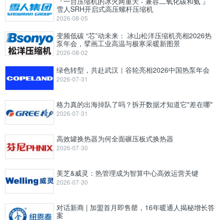
『一台压缩机的冰火两重天 - 兼容二氧化碳和氨 』
雪人SRH开启式高压螺杆压缩机
2026-08-05
变频低碳 “芯”动未来： 冰山松洋压缩机亮相2026热
泵年会，擘画工业高温与极寒采暖新图景
2026-08-02
绿色转型，共赴武汉｜谷轮亮相2026中国热泵年会
2026-07-31
格力真的出海掉队了吗？拆开数据才知道它"差在哪"
2026-07-31
高效罐换热器为何全面碾压板式换热器
2026-07-30
美芝&威灵：热管理成为智算中心高效运营关键
2026-07-30
对话新商 | 加盟首月即售罄，16年暖通人揭秘增长答
案