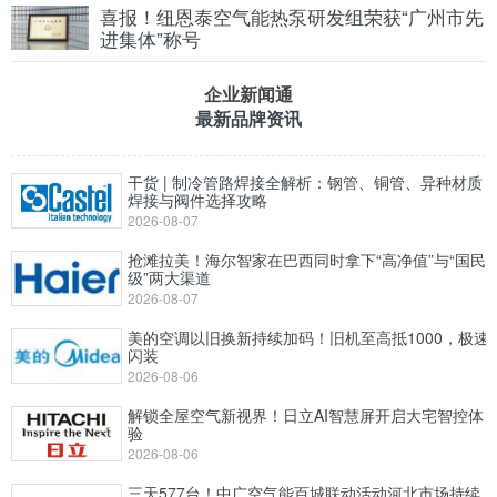
喜报！纽恩泰空气能热泵研发组荣获“广州市先
进集体”称号
企业新闻通
最新品牌资讯
干货 | 制冷管路焊接全解析：钢管、铜管、异种材质
焊接与阀件选择攻略
2026-08-07
抢滩拉美！海尔智家在巴西同时拿下“高净值”与“国民
级”两大渠道
2026-08-07
美的空调以旧换新持续加码！旧机至高抵1000，极速
闪装
2026-08-06
解锁全屋空气新视界！日立AI智慧屏开启大宅智控体
验
2026-08-06
三天577台！中广空气能百城联动活动河北市场持续