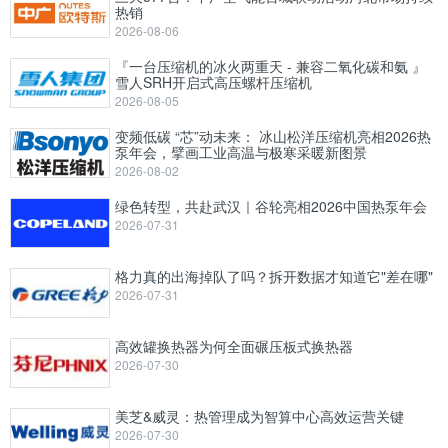
热销
2026-08-06
『一台压缩机的冰火两重天 - 兼容二氧化碳和氨 』
雪人SRH开启式高压螺杆压缩机
2026-08-05
变频低碳 “芯”动未来： 冰山松洋压缩机亮相2026热
泵年会，擘画工业高温与极寒采暖新图景
2026-08-02
绿色转型，共赴武汉｜谷轮亮相2026中国热泵年会
2026-07-31
格力真的出海掉队了吗？拆开数据才知道它"差在哪"
2026-07-31
高效罐换热器为何全面碾压板式换热器
2026-07-30
美芝&威灵：热管理成为智算中心高效运营关键
2026-07-30