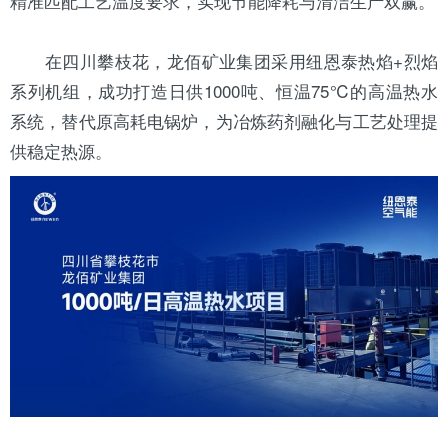
精准匹配工艺温度要求，实现节能降耗与清洁生产双赢。
在
四川
攀枝花，龙佰矿业集团采用纽恩泰热焰+烈焰
系列机组，成功打造日供1000吨、恒温75℃的高温热
水
系统
，替代原高耗电锅炉，为冶炼药剂融化与工艺处理提
供稳定热源。