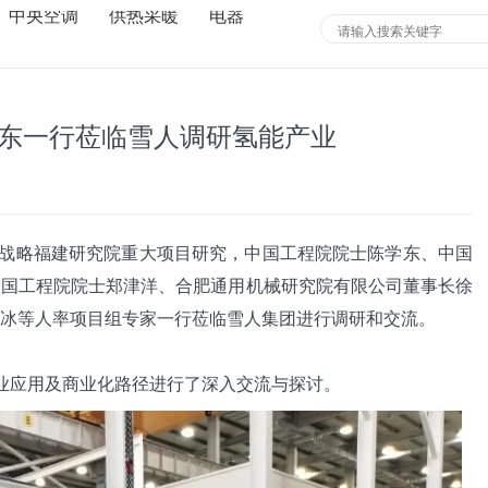
中央空调
供热采暖
电器
学东一行莅临雪人调研氢能产业
展战略
福建
研究院重大项目研究，中国工程院院士陈学东、中国
中国工程院院士郑津洋、合肥
通用
机械研究院有限公司董事长徐
冰等人率项目组专家一行莅临
雪人
集团进行调研和交流。
业应用及商业化路径进行了深入交流与探讨。