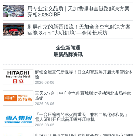
用专业定义品质 | 天加携锂电全链路解决方案
亮相2026CIBF
刷屏南京的新晋顶流！天加全套空气解决方案
赋能 3万㎡“大明幻境”—金陵长乐坊
企业新闻通
最新品牌资讯
解锁全屋空气新视界！日立AI智慧屏开启大宅智控体
验
2026-08-06
三天577台！中广空气能百城联动活动河北市场持续
热销
2026-08-06
『一台压缩机的冰火两重天 - 兼容二氧化碳和氨 』
雪人SRH开启式高压螺杆压缩机
2026-08-05
世纪互联与海尔集团达成战略合作：智能体融入“智慧