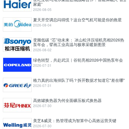
家庭”
2026-08-05
夏天开空调总闷得慌？这台空气机可能是你的救星
2026-08-04
变频低碳 “芯”动未来： 冰山松洋压缩机亮相2026热
泵年会，擘画工业高温与极寒采暖新图景
2026-08-02
绿色转型，共赴武汉｜谷轮亮相2026中国热泵年会
2026-07-31
格力真的出海掉队了吗？拆开数据才知道它"差在哪"
2026-07-31
高效罐换热器为何全面碾压板式换热器
2026-07-30
美芝&威灵：热管理成为智算中心高效运营关键
2026-07-30