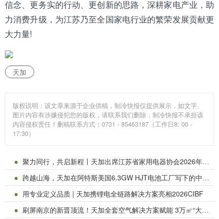
信念、更务实的行动、更创新的思路，深耕家电产业，助
力消费升级，为江苏乃至全国家电行业的繁荣发展贡献更
大力量!
天加
版权说明：该文章来源于企业供稿，制冷快报仅提供展示，如文字、
图片内容有涉嫌侵犯您的版权，请联系我们删除，制冷快报不承担该
内容侵权责任！删稿联系方式：0731 - 85463187（工作日8: 00 -
17:30）
聚力同行，共启新程丨天加出席江苏省家用电器协会2026年第一次会长会议暨常务理事会议
跨越山海，天加在阿特斯美国6.3GW HJT电池工厂写下的中国答案
用专业定义品质 | 天加携锂电全链路解决方案亮相2026CIBF
刷屏南京的新晋顶流！天加全套空气解决方案赋能 3万㎡“大明幻境”—金陵长乐坊