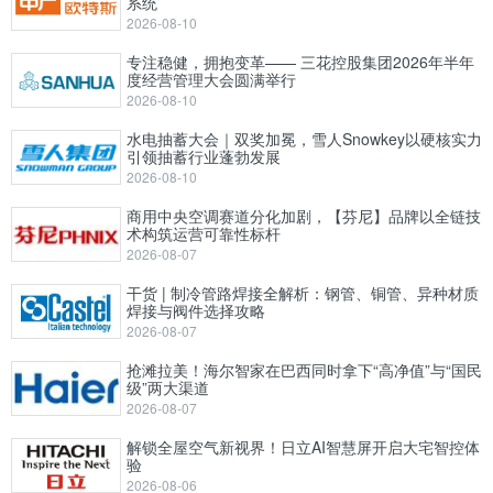
系统
2026-08-10
专注稳健，拥抱变革—— 三花控股集团2026年半年
度经营管理大会圆满举行
2026-08-10
水电抽蓄大会｜双奖加冕，雪人Snowkey以硬核实力
引领抽蓄行业蓬勃发展
2026-08-10
商用中央空调赛道分化加剧，【芬尼】品牌以全链技
术构筑运营可靠性标杆
2026-08-07
干货 | 制冷管路焊接全解析：钢管、铜管、异种材质
焊接与阀件选择攻略
2026-08-07
抢滩拉美！海尔智家在巴西同时拿下“高净值”与“国民
级”两大渠道
2026-08-07
解锁全屋空气新视界！日立AI智慧屏开启大宅智控体
验
2026-08-06