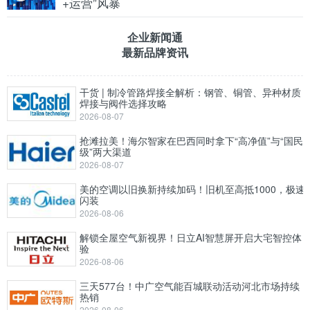
+运营”风暴
企业新闻通
最新品牌资讯
干货 | 制冷管路焊接全解析：钢管、铜管、异种材质
焊接与阀件选择攻略
2026-08-07
抢滩拉美！海尔智家在巴西同时拿下“高净值”与“国民
级”两大渠道
2026-08-07
美的空调以旧换新持续加码！旧机至高抵1000，极速
闪装
2026-08-06
解锁全屋空气新视界！日立AI智慧屏开启大宅智控体
验
2026-08-06
三天577台！中广空气能百城联动活动河北市场持续
热销
2026-08-06