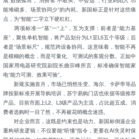
能堆砌多、场景协同少”的内耗。新国标正是针对这些痛
点，为“智能”二字立下硬杠杠。
两项标准一“基”一“上”，互为支撑：前者是“能力基
座”，聚焦单机智能，将产品划分为L1至L5五个等级；后
者是“场景标尺”，规范跨设备协同。这意味着，智能不再
是模糊的概念，而是可量化、可测试的客观分数。正如中
国家用电器研究院副院长曲宗峰所言，标准确保智能家
电“能力可测、效果可验”。
新规实施首月，市场已悄然生变。
海尔
、卡萨帝等品
牌按新标准开展导购培训，苏宁易购门店也依据等级推荐
产品。目前市面上L2、L3级产品为主流，占比超五成。消
费者选购时一目了然，不再被花哨概念迷惑。
对企业而言，这既是约束也是动力。新国标倒逼企业
重构研发逻辑：不仅要能“听懂”指令，更要在AI失灵时保