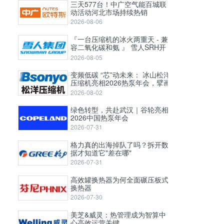
三天577台！中广空气能百城联
动活动河北市场持续热销
2026-08-06
『一台压缩机的冰火两重天 - 兼
容二氧化碳和氨 』 雪人SRH开
启式高压螺杆压缩机
2026-08-05
变频低碳 “芯”动未来： 冰山松洋
压缩机亮相2026热泵年会，擘画
工业高温与极寒采暖新图景
2026-08-02
绿色转型，共赴武汉｜谷轮亮相
2026中国热泵年会
2026-07-31
格力真的出海掉队了吗？拆开数
据才知道它"差在哪"
2026-07-31
高效罐换热器为何全面碾压板式
换热器
2026-07-30
美芝&威灵：热管理成为智算中
心高效运营关键