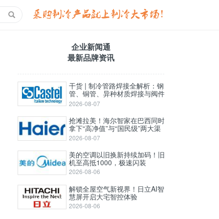
企业新闻通
最新品牌资讯
干货 | 制冷管路焊接全解析：钢
管、铜管、异种材质焊接与阀件
选择攻略
2026-08-07
抢滩拉美！海尔智家在巴西同时
拿下“高净值”与“国民级”两大渠
道
2026-08-07
美的空调以旧换新持续加码！旧
机至高抵1000，极速闪装
2026-08-06
解锁全屋空气新视界！日立AI智
慧屏开启大宅智控体验
2026-08-06