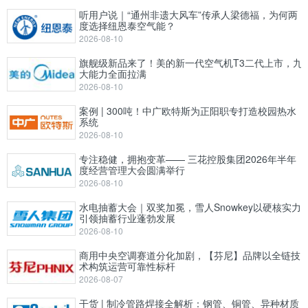
听用户说｜“通州非遗大风车”传承人梁德福，为何两
度选择纽恩泰空气能？
2026-08-10
旗舰级新品来了！美的新一代空气机T3二代上市，九
大能力全面拉满
2026-08-10
案例 | 300吨！中广欧特斯为正阳职专打造校园热水
系统
2026-08-10
专注稳健，拥抱变革—— 三花控股集团2026年半年
度经营管理大会圆满举行
2026-08-10
水电抽蓄大会｜双奖加冕，雪人Snowkey以硬核实力
引领抽蓄行业蓬勃发展
2026-08-10
商用中央空调赛道分化加剧，【芬尼】品牌以全链技
术构筑运营可靠性标杆
2026-08-07
干货 | 制冷管路焊接全解析：钢管、铜管、异种材质