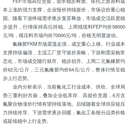
FEP市场高位坚挺，需求稳步释放。依托上游原料成
本上涨的强力支撑，企业报价持续挺价，市场议价重心稳
固。随着下游终端需求逐步复苏释放，市场成交活跃度稳
步提升，行情保持高位持稳。上周线缆料FEP均价58000
元/吨，模压料市场均价70000元/吨，价格无明显波动。
氟橡胶FKM市场震荡走强，成交重心上移。行业成本
支撑持续偏强，主流工厂坚守挺价策略，下游刚需采购常
态化，市场成交随行就市、稳步抬升。上周二元氟橡胶均
价62元/公斤，三元氟橡胶均价64元/公斤，整体行情呈稳
步上行态势。
业内分析表示，当前氟化工行业成本、供给、全球局
势三重利好共振，叠加企业低库存、高挺价意愿，6月含
氟聚合物涨价行情有望持续落地。后续随着全球供应链压
力持续传导、下游需求逐步回暖，氟化工各细分品类价格
或延续稳中上行走势。