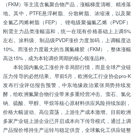
（FKM）等主流含氟聚合物产品，涨幅梯度清晰、精准落
地。其中，PTFE悬浮树脂、分散树脂、浓缩液，以及聚
全氟乙丙烯树脂（FEP）、锂电级聚偏氟乙烯（PVDF）
刚需主力品类涨幅温和，统一在现有价格基础上上调5%
左右。涂料级、制品级PVDF涨价力度加码，上调幅度达
10%。而涨价力度最大的当属氟橡胶（FKM），整体涨幅
高达15%，成为本轮调价周期的核心领涨品种。
本轮国内氟化工涨价并非局部行情，而是全球产业链
压力传导的必然结果。早前5月，欧洲化工行业协会pro-K
发布行业评估报告预警，中东地缘政治紧张局势持续发
酵，给欧洲氟聚合物行业带来多重经营冲击。萤石、氯化
钠、硫酸、甲醇、甲烷等核心原
材料
供应风险持续加剧，
价格大幅波动、高位震荡，上游生产成本激增。目前欧洲
多家产业链上游企业已开启成本向下传导模式，通过上调
产品报价维持生产运转与稳定供货，全球氟化工供应链整