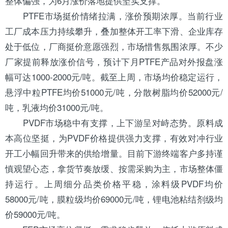
整体偏强，为6月涨价落地提供坚实支撑。
PTFE市场挺价情绪拉满，涨价预期浓厚。当前行业
工厂成本压力持续攀升，叠加整体开工率下滑、企业库存
处于低位，厂商挺价意愿强烈，市场惜售氛围浓厚。不少
厂家提前释放涨价信号，预计下月PTFE产品对外报盘涨
幅可达1000-2000元/吨。截至上周，市场均价稳定运行，
悬浮中粒PTFE均价51000元/吨，分散树脂均价52000元/
吨，乳液均价31000元/吨。
PVDF市场稳中有支撑，上下游呈对峙态势。原料成
本高位坚挺，为PVDF价格提供强力支撑，有效对冲行业
开工小幅回升带来的供给增量。目前下游终端客户多持谨
慎观望心态，拿货节奏放缓、按需采购为主，市场整体僵
持运行。上周细分品类价格平稳，涂料级PVDF均价
58000元/吨，膜粒级均价69000元/吨，锂电池粘结剂级均
价59000元/吨。