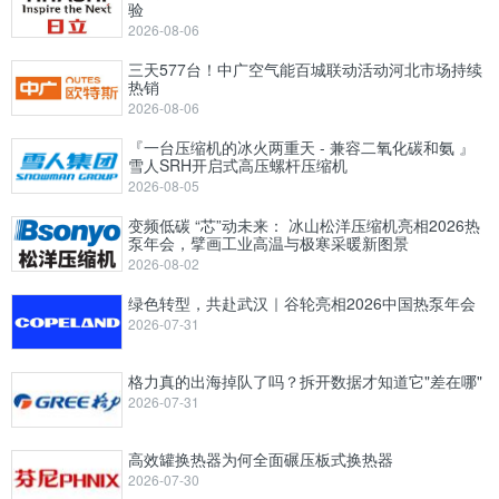
验
2026-08-06
三天577台！中广空气能百城联动活动河北市场持续
热销
2026-08-06
『一台压缩机的冰火两重天 - 兼容二氧化碳和氨 』
雪人SRH开启式高压螺杆压缩机
2026-08-05
变频低碳 “芯”动未来： 冰山松洋压缩机亮相2026热
泵年会，擘画工业高温与极寒采暖新图景
2026-08-02
绿色转型，共赴武汉｜谷轮亮相2026中国热泵年会
2026-07-31
格力真的出海掉队了吗？拆开数据才知道它"差在哪"
2026-07-31
高效罐换热器为何全面碾压板式换热器
2026-07-30