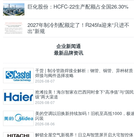
巨化股份：HCFC-22生产配额占全国26.30%
2027年制冷剂配额定了！R245fa迎来“只进不
出”新规
企业新闻通
最新品牌资讯
干货 | 制冷管路焊接全解析：钢管、铜管、异种材质
焊接与阀件选择攻略
2026-08-07
抢滩拉美！海尔智家在巴西同时拿下“高净值”与“国民
级”两大渠道
2026-08-07
美的空调以旧换新持续加码！旧机至高抵1000，极速
闪装
2026-08-06
解锁全屋空气新视界！日立AI智慧屏开启大宅智控体