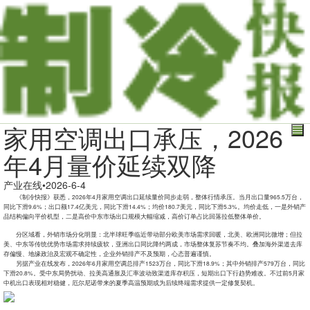
家用空调出口承压，2026
年4月量价延续双降
产业在线
•
2026-6-4
《
制冷快报
》获悉，2026年4月家用
空调
出口延续量价同步走弱，整体行情承压。当月出口量965.5万台，
同比下滑9.6%；出口额17.4亿美元，同比下滑14.4%；均价180.7美元，同比下滑5.3%。均价走低，一是外销产
品结构偏向平价机型，二是高价中东市场出口规模大幅缩减，高价订单占比回落拉低整体单价。
分区域看，外销市场分化明显：北半球旺季临近带动部分欧美市场需求回暖，北美、欧洲同比微增；但拉
美、中东等传统优势市场需求持续疲软，亚洲出口同比降约两成，市场整体复苏节奏不均。叠加海外渠道去库
存偏慢、地缘政治及宏观不确定性，企业外销排产不及预期，心态普遍谨慎。
另据产业在线发布，2026年6月家用空调总排产1523万台，同比下滑18.9%；其中外销排产579万台，同比
下滑20.8%。受中东局势扰动、拉美高通胀及汇率波动致渠道库存积压，短期出口下行趋势难改。不过前5月家
中机出口表现相对稳健，厄尔尼诺带来的夏季高温预期或为后续终端需求提供一定修复契机。