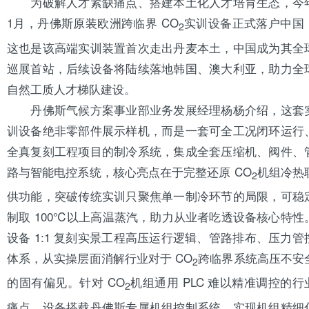
为破解人才紧缺痛点、搭建本土化人才培育生态，今
1月，丹佛斯原装欧洲跨临界 CO
实训设备正式落户中国
2
这也是该高端实训装置首次走出丹麦本土，中国成为其全
巡展首站，后续设备将陆续落地韩国、澳大利亚，助力全
自然工质人才梯队建设。
丹佛斯气候方案事业部业务发展经理杨杨介绍，这套
训设备绝非零部件展示样机，而是一套可全工况闭环运行
全真复刻工程项目的制冷系统，集成全套
压缩机
、阀件、
路与智能电控系统，核心亮点在于完整还原 CO
机组冷热
2
供功能，突破传统实训只聚焦单一制冷环节的局限，可稳
制取 100℃以上高温蒸汽，助力从业者吃透设备核心特性
设备 1:1 复刻实景工程高压运行逻辑、管路排布、压力管
体系，从实操层面消解行业对于 CO
跨临界系统高压不安
2
的固有偏见。针对 CO
机组通用 PLC 难以精准调控的行
2
痛点，设备搭载丹佛斯专属机组控制系统，实现机组精细