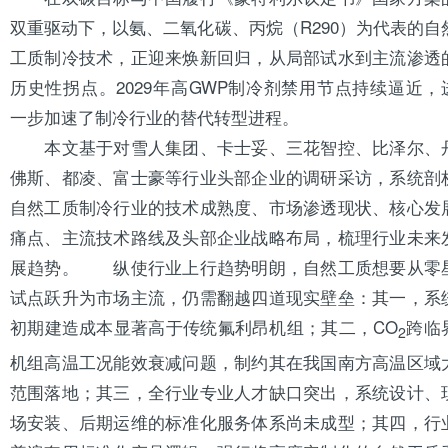
双重驱动下，以氨、二氧化碳、丙烷（
R290
）为代表的自
工质制冷技术，正迎来焕新回归，从局部试水到主流渗透
历史性拐点。2029年高GWP制冷剂禁用节点持续逼近，
一步加速了制冷行业的替代转型进程。
本文基于对
雪人
集团、
卡士妥
、
三花
智控、
比泽尔
、
佛斯
、
都凌
、
富士豪
等行业头部企业的调研采访，系统剖
自然工质制冷行业的技术成熟度、市场渗透现状、核心发
痛点、主流技术路线及头部企业战略布局，梳理行业未来
展趋势。 纵使行业上行趋势明朗，自然工质想要从零
试点跃升为市场主流，仍需翻越四道现实壁垒：其一，系
初期建造成本显著高于传统氟利昂机组；其二，CO
跨临
2
机组高温工况能效衰减问题，制约其在我国
南方
高温区域
范围落地；其三，全行业专业人才缺口突出，系统设计、
场安装、后期运维的标准化服务体系尚未成型；其四，行