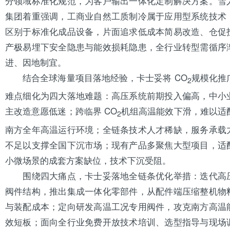
分领域标准化规范，为客户输出一体化定制解决方案。雪
集团着重强调，工商业自然工质制冷属于应用型系统技术
区别于标准化成品设备，片面追求低成本简易改造、仓促
产极易埋下安全隐患与能效损耗隐患，全行业转型需循序
进、因地制宜。
结合全球海量项目落地经验，卡士妥将 CO
规模化推
2
难点细化为四大落地难题：高压系统前期投入偏高，中小
主改造意愿低迷；跨临界 CO
机组高温能效下滑，难以适
2
南方全年高温运行环境；全链条技术人才稀缺，服务承载
不足以支撑全国下沉市场；现有产品多聚焦大型项目，适
小微场景的成套方案缺位，技术下沉受阻。
围绕四大痛点，卡士妥落地全链条优化举措：迭代高
阀件结构，推出集成一体化零部件，从配件端压缩整机物
与装配成本；定向研发高温工况专用阀件，攻克南方高温
效短板；面向全行业免费开放技术培训、选型指导与现场