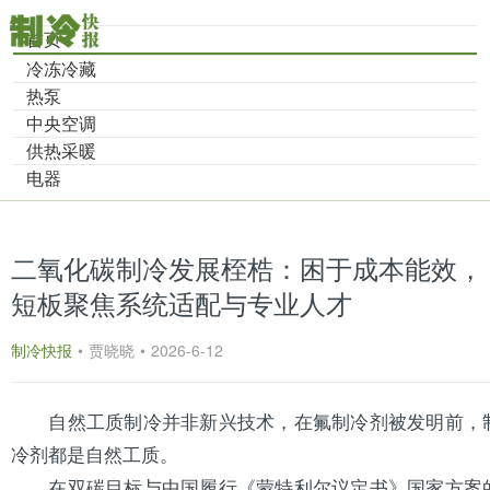
首页
冷冻冷藏
热泵
中央空调
供热采暖
电器
二氧化碳制冷发展桎梏：困于成本能效，
短板聚焦系统适配与专业人才
制冷快报
•
贾晓晓
•
2026-6-12
自然工质制冷并非新兴技术，在氟
制冷剂
被发明前，
冷剂都是自然工质。
在双碳目标与中国履行《蒙特利尔议定书》国家方案