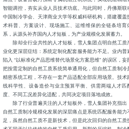
智能调控，夯实从业人员技术功底。与此同时，丹佛斯联
中国制冷学会、
天津
商业大学等权
威科
研机构，搭建覆盖
术科普、方案设计、现场施工、运维维保的全链条培育
系，从源头补齐国内人才短板，为产业规模化发展蓄力。
除却全行业共性的人才短板，雪人集团点明自然工质
业化更深层症结：系统定制化配套服务能力不足。业内普
陷入 “以标准化产品思维替代场景化方案思维” 的误区，妄
把按需定制的自然工质系统简单通用化，但自然工质制冷
精密系统工程，不存在一套产品适配全部应用场景。技术
线科学性、设备造价与业主预算平衡、供需两端人才匹
度、不同工况差异化适配，共同决定项目落地成效。
除了行业普遍关注的人才短板外，雪人集团补充指出
自然工质制冷规模化发展的深层痛点是系统匹配服务能力
足，虽然自然工质不是新技术，但是此次回归的自然工质
术不同于以往传统的自然工质应用，新型的压缩机、制冷