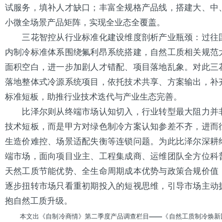
试服务，填补人才缺口；丰富全规格产品线，搭建大、中
小微全场景产品矩阵，实现全业态全覆盖。
三花智控从行业标准化建设维度剖析产业瓶颈：过往
内制冷标准体系围绕氟利昂系统搭建，自然工质相关规范
面积空白，进一步加剧人才错配、项目落地乱象。对此三
落地整体式冷源系统项目，依托技术共享、方案输出，补
标准短板，助推行业技术迭代与产业生态完善。
比泽尔则从终端市场认知切入，行业转型最大阻力并
技术短板，而是甲方对绿色制冷方案认知参差不齐，进而
生造价难控、场景适配失衡等连锁问题。为此比泽尔深耕
端市场，面向项目业主、工程集成商、运维团队全方位科
天然工质节能优势、全生命周期成本优势与政策合规价值
逐步扭转市场只看重初期投入的短视思维，引导市场主动
抱自然工质升级。
本文出《自制冷商情》第二季度产品调查栏目——《自然工质制冷焕新