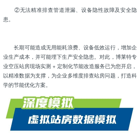
②无法精准排查管道泄漏、设备隐性故障及安全隐
患。
长期可能造成无用能耗浪费、设备低效运行，增加企
业生产成本，并可能埋下生产安全隐患。对此，
博莱特
专
业空压站房现场实测 + 定制化节能改造服务已为您开启，
以精准数据为支撑，为企业多维度排查站房问题，打造科
学的节能优化方案。