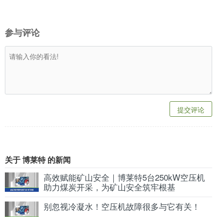
参与评论
提交评论
关于 博莱特 的新闻
高效赋能矿山安全｜博莱特5台250kW空压机
助力煤炭开采，为矿山安全筑牢根基
别忽视冷凝水！空压机故障很多与它有关！