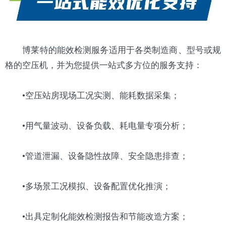
博莱特的能效检测服务适用于各类制造商、型号或规
格的空压机，并为您提供一站式多方位的服务支持：
•空压站房现场工况实测、能耗数据采集；
•用气量波动、设备负载、耗电量专项分析；
•管道泄漏、设备隐性故障、安全隐患排查；
•多场景工况模拟、设备配置优化推演；
•出具定制化能效检测报告和节能改造方案；