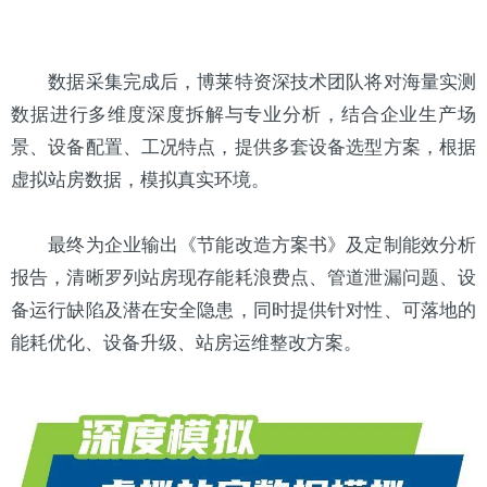
数据采集完成后，博莱特资深技术团队将对海量实测
数据进行多维度深度拆解与专业分析，结合企业生产场
景、设备配置、工况特点，提供多套设备选型方案，根据
虚拟站房数据，模拟真实环境。
最终为企业输出《节能改造方案书》及定制能效分析
报告，清晰罗列站房现存能耗浪费点、管道泄漏问题、设
备运行缺陷及潜在安全隐患，同时提供针对性、可落地的
能耗优化、设备升级、站房运维整改方案。