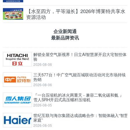
【水至四方，平等滋长】2026年博莱特共享水
资源活动
企业新闻通
最新品牌资讯
解锁全屋空气新视界！日立AI智慧屏开启大宅智控体
验
2026-08-06
三天577台！中广空气能百城联动活动河北市场持续
热销
2026-08-06
『一台压缩机的冰火两重天 - 兼容二氧化碳和氨 』
雪人SRH开启式高压螺杆压缩机
2026-08-05
世纪互联与海尔集团达成战略合作：智能体融入“智慧
家庭”
2026-08-05