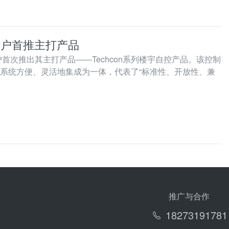
用户首推主打产品
首次推出其主打产品――Techcon系列楼宇自控产品。该控制
系统方便、灵活地集成为一体，代表了“标准性、开放性、兼
列产品、解决方案及专业化服务。
推广与合作
18273191781