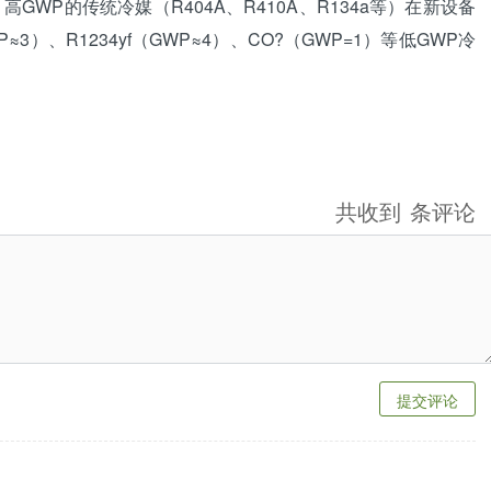
WP的传统冷媒（R404A、
R410A
、R134a等）在新设备
P≈3）、R1234yf（GWP≈4）、CO?（GWP=1）等低GWP冷
共收到
条评论
提交评论