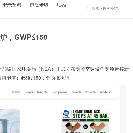
中央空调
供热采暖
电器
，GWP≤150
，新加坡国家环境局（NEA）正式公布制冷
空调
设备专项管控新
暖潜能值）必须≤150，分两批执行：