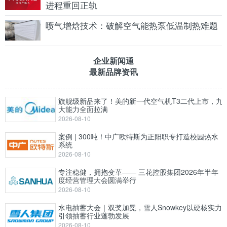
进程重回正轨
喷气增焓技术：破解空气能热泵低温制热难题
企业新闻通
最新品牌资讯
旗舰级新品来了！美的新一代空气机T3二代上市，九
大能力全面拉满
2026-08-10
案例 | 300吨！中广欧特斯为正阳职专打造校园热水
系统
2026-08-10
专注稳健，拥抱变革—— 三花控股集团2026年半年
度经营管理大会圆满举行
2026-08-10
水电抽蓄大会｜双奖加冕，雪人Snowkey以硬核实力
引领抽蓄行业蓬勃发展
2026-08-10