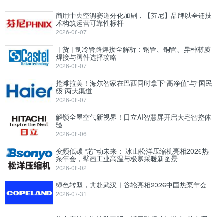
商用中央空调赛道分化加剧，【芬尼】品牌以全链技
术构筑运营可靠性标杆
2026-08-07
干货 | 制冷管路焊接全解析：钢管、铜管、异种材质
焊接与阀件选择攻略
2026-08-07
抢滩拉美！海尔智家在巴西同时拿下“高净值”与“国民
级”两大渠道
2026-08-07
解锁全屋空气新视界！日立AI智慧屏开启大宅智控体
验
2026-08-06
变频低碳 “芯”动未来： 冰山松洋压缩机亮相2026热
泵年会，擘画工业高温与极寒采暖新图景
2026-08-02
绿色转型，共赴武汉｜谷轮亮相2026中国热泵年会
2026-07-31