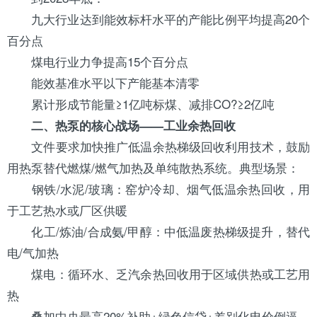
九大行业达到能效标杆水平的产能比例平均提高20个
百分点
煤电行业力争提高15个百分点
能效基准水平以下产能基本清零
累计形成节能量≥1亿吨标煤、减排CO?≥2亿吨
二、热泵的核心战场——工业余热回收
文件要求加快推广低温余热梯级回收利用技术，鼓励
用热泵替代燃煤/燃气加热及单纯散热系统。典型场景：
钢铁/水泥/玻璃：窑炉冷却、烟气低温余热回收，用
于工艺热水或厂区供暖
化工/炼油/合成氨/甲醇：中低温废热梯级提升，替代
电/气加热
煤电：循环水、乏汽余热回收用于区域供热或工艺用
热
叠加中央最高20%补助+绿色信贷+差别化电价倒逼，