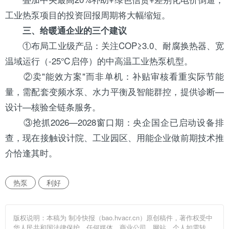
工业热泵项目的投资回报周期将大幅缩短。
三、给暖通企业的三个建议
①布局工业级产品：关注COP≥3.0、耐腐
换热器
、宽
温域运行（-25℃启停）的中高温工业热泵机型。
②卖"能效方案"而非单机：补贴审核看重实际节能
量，需配套变频水泵、水力平衡及智能群控，提供诊断—
设计—核验全链条服务。
③抢抓2026—2028窗口期：央企国企已启动设备排
查，现在接触设计院、工业园区、用能企业做前期技术推
介恰逢其时。
热泵
利好
版权说明：本稿为 制冷快报（bao.hvacr.cn）原创稿件，著作权受中
华人民共和国法律保护，任何媒体、商业公司、网站、个人如需转